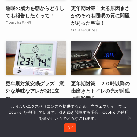
睡眠の威力を朝からどうし
更年期対策！太る原因まさ
ても報告したくって！
かのそれも睡眠の質に問題
があった事実！
2017年4月27日
2017年2月15日
更年期対策安眠グッズ！意
更年期対策！２０時以降の
外な地味なアレが役に立
歯磨きとトイレの光が睡眠
つ！
に悪影響？
よりよいエクスペリエンスを提供するため、当ウェブサイトでは
2017年2月14日
2017年2月13日
Cookie を使用しています。引き続き閲覧する場合、Cookie の使用
を承諾したものとみなされます。
OK