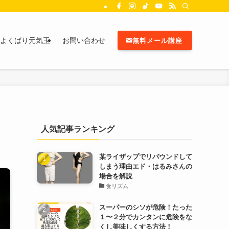
よくばり元気玉
お問い合わせ
無料メール講座
人気記事ランキング
某ライザップでリバウンドして
しまう理由エド・はるみさんの
場合を解説
食リズム
スーパーのシソが危険！たった
１〜２分でカンタンに危険をな
くし美味しくする方法！