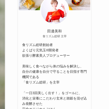
田邊美和
食リズム総研 主宰
食リズム総研創始者
よくばり元気玉®開発者
欲張り酵素美人プロデューサー
美味しく食べながら体の悩みを解決し、
自分の健康を自分で守ることを目指す専門
機関である
「食リズム総研」を主宰
「一日3回美しく出す！」をゴールに、
消化と栄養にこだわり玄米と雑穀を混ぜ込
み発酵させた
完全オリジナルごはん