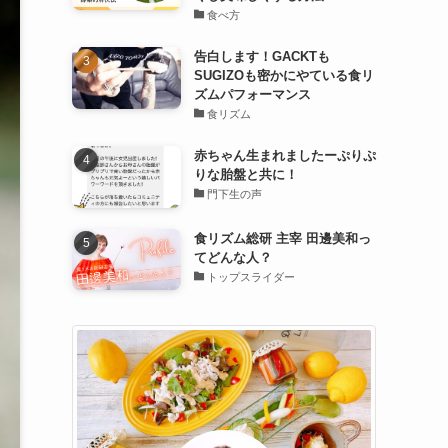
食べ方
告白します！GACKTも
SUGIZOも密かにやている食リ
ズムパフォーマンス
食リズム
赤ちゃん生まれましたーぷりぷ
りな胎盤と共に！
門下生の声
食リズム総研 主宰 田邊美和っ
てどんな人？
トップスライダー