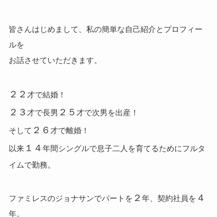
皆さんはじめまして、私の簡単な自己紹介とプロフィー
ルを
お話させていただきます。
２２
才で結婚！
２３
２５
才で長男
才で次男を出産！
２６
そして
才で離婚！
１４
以来
年間シングルで息子二人を育てるためにフルタ
イムで勤務。
２
４
ファミレスのジョナサンでパートを
年、契約社員を
年。