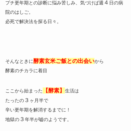
４
プチ更年期との診断に悩み苦しみ、気づけば週
日の病
院のはしご。
必死で解決法を探る日々。
酵素玄米ご飯との出会い
そんなときに
から
酵素のチカラに着目
【酵素】
ここから始まった
生活は
３
たったの
ヶ月半で
辛い更年期を解消するまでに！
３
地獄の
年半が嘘のようです。