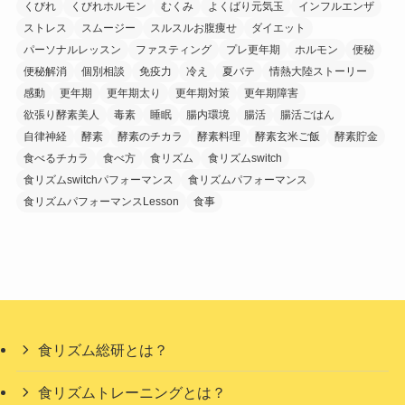
くびれ
くびれホルモン
むくみ
よくばり元気玉
インフルエンザ
ストレス
スムージー
スルスルお腹痩せ
ダイエット
パーソナルレッスン
ファスティング
プレ更年期
ホルモン
便秘
便秘解消
個別相談
免疫力
冷え
夏バテ
情熱大陸ストーリー
感動
更年期
更年期太り
更年期対策
更年期障害
欲張り酵素美人
毒素
睡眠
腸内環境
腸活
腸活ごはん
自律神経
酵素
酵素のチカラ
酵素料理
酵素玄米ご飯
酵素貯金
食べるチカラ
食べ方
食リズム
食リズムswitch
食リズムswitchパフォーマンス
食リズムパフォーマンス
食リズムパフォーマンスLesson
食事
食リズム総研とは？
食リズムトレーニングとは？