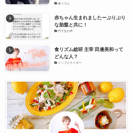
食リズム
赤ちゃん生まれましたーぷりぷり
な胎盤と共に！
門下生の声
食リズム総研 主宰 田邊美和って
どんな人？
トップスライダー