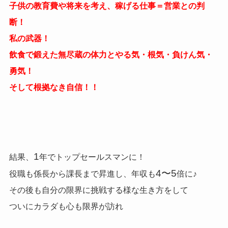
子供の教育費や将来を考え、稼げる仕事＝営業との判
断！
私の武器！
飲食で鍛えた無尽蔵の体力とやる気・根気・負けん気・
勇気！
そして根拠なき自信！！
1
結果、
年でトップセールスマンに！
4〜5
役職も係長から課長まで昇進し、年収も
倍に♪
その後も自分の限界に挑戦
する様な生き方をして
ついにカラダも心も限界が訪れ