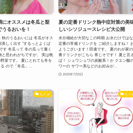
調にオススメは冬瓜と梨
夏の定番ドリンク熱中症対策の美
でうるおいを！
しいシソジュースレシピ大公開
 秋のうるおいには 冬瓜がオス
水分補給が大切なこの時期 お水だけでは
回美しく出す ”するっとよくば
定番の常備ドリンクを ご紹介しますね！ 
和です 冬瓜って 冬の瓜って書く
ようございます！田邊です。 夏のわが家の
物と思われがちですが、 実は晩
番ドリンクがこちら 青じそです！ 夏と言
野菜です。 夏にとれても冬を
ば！ シュワシュワの炭酸系！か クエン酸
 ので「冬瓜」...
ワーの サワー系などのお好みが...
2020年7月5日
むくみ
むく