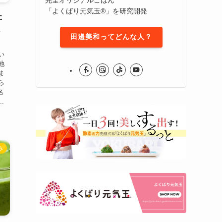
「よくばり元気玉®」を研究開発
た
く
田邊美和ってどんな人？
い
地
ま
ら
名
.
み