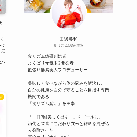
味
田邊美和
なく
おは
食リズム総研 主宰
 定
食リズム総研創始者
え
のパ
よくばり元気玉®開発者
欲張り酵素美人プロデューサー
美味しく食べながら体の悩みを解決し、
自分の健康を自分で守ることを目指す専門
機関である
み
「食リズム総研」を主宰
「一日3回美しく出す！」をゴールに、
消化と栄養にこだわり玄米と雑穀を混ぜ込
み発酵させた
完全オリジナルごはん