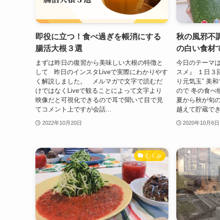
即役に立つ！食べ過ぎを帳消にする
秋の風邪不
腸活大根３選
の白い食材
まずは昨日の復習から美味しい大根の特徴と
今日のテーマは
して 昨日のインスタLiveで実際にわかりやす
スメ』 １日３
く解説しました。 メルマガで文字で読むだ
り元気玉” 美
けではなくLiveで観ることによって文字より
ので 冬の食べ
映像だと可視化できるので耳で聞いて目で見
夏から秋が旬の
てコメント上ですが会話...
越えて貯蔵できる
2022年10月20日
2020年10月6日
むくみ