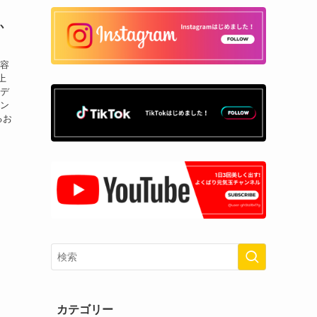
か
美容
上
ロデ
ョン
るお
カテゴリー