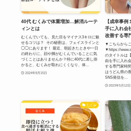
40代 むくみで体重増加…解消ルーテ
【成幸事例
ィンとは
手に入れ会
改善する専
むくんでいても、見た目をマイナス3キロに魅
せるコツは？ その秘密は、フェイスラインと
▼こちらから
◯◯にあります！ 最近、朝起きたときや一日
▼https://www.a
の終わりに、顔や脚がむくんでいることに気
のタイトルは
づくことはありませんか？特に40代に差し掛
由を手に入れ
かると、むくみが取れにくくなり、体...
する専門家時
はうどん県の
2024年9月15日
SNS発信を...
2023年5月12日
むくみ