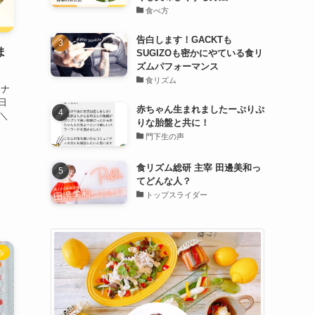
食べ方
告白します！GACKTも
ま
SUGIZOも密かにやている食リ
ズムパフォーマンス
食リズム
ミナ
日
赤ちゃん生まれましたーぷりぷ
 ＼
りな胎盤と共に！
で
門下生の声
食リズム総研 主宰 田邊美和っ
てどんな人？
トップスライダー
み