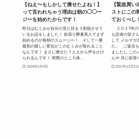
【ねえ〜もしかして痩せたよね！】
【緊急買い
って言われちゃう理由は朝の◯◯ー
ストにこの
ジーを始めたからです！
ておくべし
昨日はむくみが自分の見た目を３割損させて
２０１7年の大
いるお話をしました！ 欲張り酵素美人でまず
も読者の皆さん
始めるのが毎朝のスムージー！ そして一番
して メルマガ
最初の嬉しい変化がこのむくみが取れること
た。 ご返信も
なんです！ まさに痩せた？と人から声をかけ
ましたし この
られるんです！ 実際のところ体...
んや 共に欲張り
2018年2月9日
2017年12月31