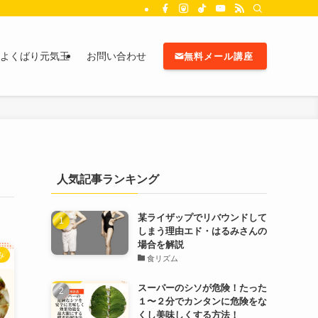
よくばり元気玉
お問い合わせ
無料メール講座
人気記事ランキング
某ライザップでリバウンドして
しまう理由エド・はるみさんの
場合を解説
み
食リズム
スーパーのシソが危険！たった
１〜２分でカンタンに危険をな
くし美味しくする方法！