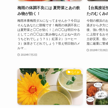
梅雨の体調不良には 夏野菜とあの飲
【台風接近
み物が効く！
たのむくみ
梅雨本番梅雨ダルになってませんか？今日は
今朝の横浜のお
そんなあなたに朗報です！梅雨の体調不良に
過ぎから夕方
は夏野菜と◯◯が効く！この◯◯は明日やる
後、強い勢力
としてこの◯◯はに飲み物なんだよね〜次の
に上陸するお
うちどれでしょう？１）紅茶２）コーヒー
土砂災害、低
３）抹茶さてどれでしょう？答え明日朝のメ
濫に厳重に警戒
ルマ...
2018年7月28日
2019年7月2日
むくみ