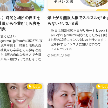
１】時間と場所の自由を
爆上がり無限大根でスルスルが 止
社員から卒業むくみ脚を
らないヤバい３選
門家
昨日は個別相談本日がリモート Liveセ
ーがいずれも20時の時間にあるため今日明
ご覧ください
はお昼の12時にインスタLiveを行います！
gentmail.jp/form/ht/45237/1/夜
下記を押すとインスタに飛びますの
【成幸事例１】時間と場所の自
フォローしてお...
会社員から卒業むくみ脚を改善
間と場所の自由な働き方で今日
2022年10月20日
香川県へ旅に行って楽しそうな
むくみ
むく