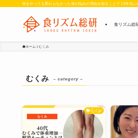
何をやっても変わらなかった体の悩みの理由を知ることで 10年先
食リズム総
ホーム
むくみ
むくみ
– category –
むくみ