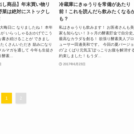
出し商品】年末買い物リ
冷蔵庫にきゅうりを常備があたり
野菜は絶対にストックし
前！これを読んだら飲みたくなる
！
も？
晦日に なりましたね！ 本年
私はきゅうりも飲みます！ お医者さんも
が いらっしゃるおかげでこう
家も知らない！３ヶ月の酵素貯金で自分史
を書き続けることが できまし
最高なカラダを創る！ 欲張り酵素美人プ
たくさんいただき 励みになり
ューサー田邊美和です。 今回の夏バージ
メルマガを通して 今年も生徒さ
の”よくばり元気玉”ぽっこりお腹を解消す
酵素...
約束しました！もうダ...
日
2017年6月23日
1
2