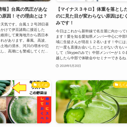
情報】台風の気圧があな
【マイナス３キロ】体重を落とし
の原因！その理由とは？
のに見た目が変わらない原因はむ
みです！
天気です。台風１２号28日昼
にかけて伊豆諸島に接近した
今日はこれから新幹線で名古屋に向かって
を維持して東海地方から西日本
ます！愛を知る愛知県メンバー中心に中部
それがあります。暴風、高波、
域に生徒さんが現在１２名います！中には
い土地の浸水、河川の増水や氾
だ一度も直接お会いしたことがない方もい
し、高潮にも警戒してくだ...
して（Skypeのみで）中部メンバーが１０
越したら中部で体験会やセミナーできるね..
2018年5月20日
むくみ
むく