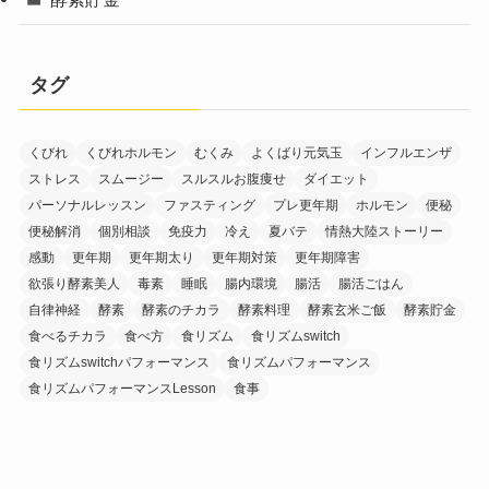
タグ
くびれ
くびれホルモン
むくみ
よくばり元気玉
インフルエンザ
ストレス
スムージー
スルスルお腹痩せ
ダイエット
パーソナルレッスン
ファスティング
プレ更年期
ホルモン
便秘
便秘解消
個別相談
免疫力
冷え
夏バテ
情熱大陸ストーリー
感動
更年期
更年期太り
更年期対策
更年期障害
欲張り酵素美人
毒素
睡眠
腸内環境
腸活
腸活ごはん
自律神経
酵素
酵素のチカラ
酵素料理
酵素玄米ご飯
酵素貯金
食べるチカラ
食べ方
食リズム
食リズムswitch
食リズムswitchパフォーマンス
食リズムパフォーマンス
食リズムパフォーマンスLesson
食事