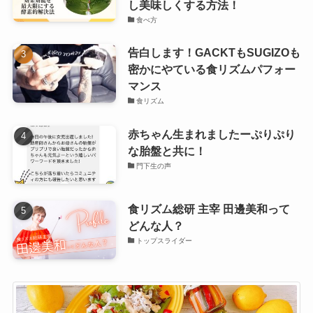
し美味しくする方法！
食べ方
告白します！GACKTもSUGIZOも
密かにやている食リズムパフォー
マンス
食リズム
赤ちゃん生まれましたーぷりぷり
な胎盤と共に！
門下生の声
食リズム総研 主宰 田邊美和って
どんな人？
トップスライダー