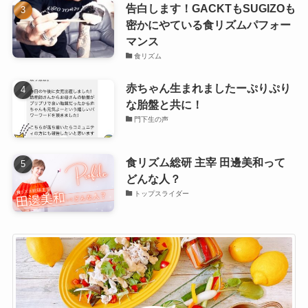
告白します！GACKTもSUGIZOも
密かにやている食リズムパフォー
マンス
食リズム
赤ちゃん生まれましたーぷりぷり
な胎盤と共に！
門下生の声
食リズム総研 主宰 田邊美和って
どんな人？
トップスライダー