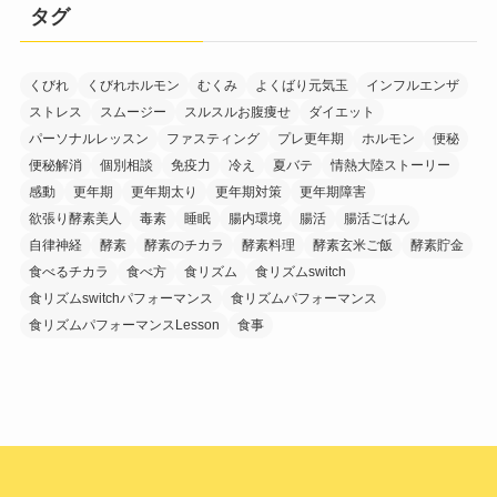
タグ
くびれ
くびれホルモン
むくみ
よくばり元気玉
インフルエンザ
ストレス
スムージー
スルスルお腹痩せ
ダイエット
パーソナルレッスン
ファスティング
プレ更年期
ホルモン
便秘
便秘解消
個別相談
免疫力
冷え
夏バテ
情熱大陸ストーリー
感動
更年期
更年期太り
更年期対策
更年期障害
欲張り酵素美人
毒素
睡眠
腸内環境
腸活
腸活ごはん
自律神経
酵素
酵素のチカラ
酵素料理
酵素玄米ご飯
酵素貯金
食べるチカラ
食べ方
食リズム
食リズムswitch
食リズムswitchパフォーマンス
食リズムパフォーマンス
食リズムパフォーマンスLesson
食事