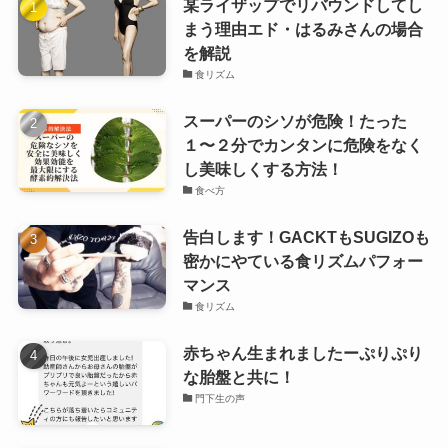
某ライザップでリバウンドしてし
まう理由エド・はるみさんの場合
を解説
食リズム
スーパーのシソが危険！たった
１〜２分でカンタンに危険をなく
し美味しくする方法！
食べ方
告白します！GACKTもSUGIZOも
密かにやている食リズムパフォー
マンス
食リズム
赤ちゃん生まれましたーぷりぷり
な胎盤と共に！
門下生の声