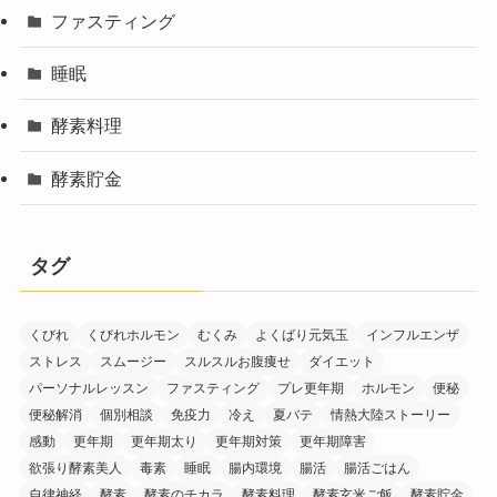
ファスティング
睡眠
酵素料理
酵素貯金
タグ
くびれ
くびれホルモン
むくみ
よくばり元気玉
インフルエンザ
ストレス
スムージー
スルスルお腹痩せ
ダイエット
パーソナルレッスン
ファスティング
プレ更年期
ホルモン
便秘
便秘解消
個別相談
免疫力
冷え
夏バテ
情熱大陸ストーリー
感動
更年期
更年期太り
更年期対策
更年期障害
欲張り酵素美人
毒素
睡眠
腸内環境
腸活
腸活ごはん
自律神経
酵素
酵素のチカラ
酵素料理
酵素玄米ご飯
酵素貯金