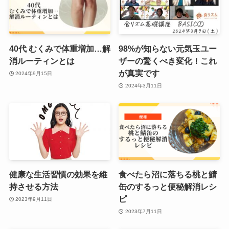
40代 むくみで体重増加…解
98%が知らない元気玉ユー
消ルーティンとは
ザーの驚くべき変化！これ
が真実です
2024年9月15日
2024年3月11日
健康な生活習慣の効果を維
食べたら沼に落ちる桃と鯖
持させる方法
缶のするっと便秘解消レシ
ピ
2023年9月11日
2023年7月11日