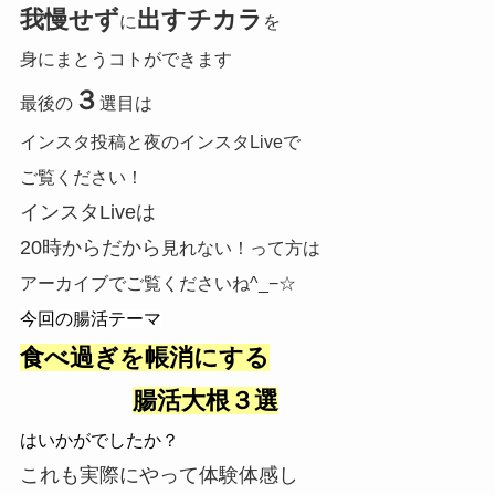
我慢せず
出すチカラ
に
を
身にまとうコトができます
３
最後の
選目は
インスタ投稿と夜のインスタLiveで
ご覧ください！
インスタLiveは
20時からだから
見れない！って方は
アーカイブでご覧くださいね^_−☆
今回の腸活テーマ
食べ過ぎを帳消にする
腸活大根３選
はいかがでしたか？
これも実際にやって体験体感し