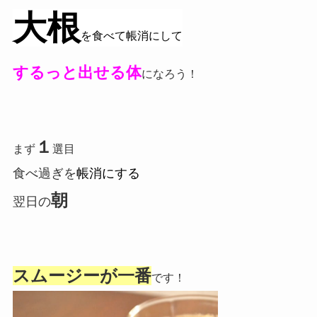
大根
を食べて
帳消にして
するっと出せる体
になろう！
１
まず
選目
食べ過ぎを
帳消にする
朝
翌日の
スムージーが一番
です！