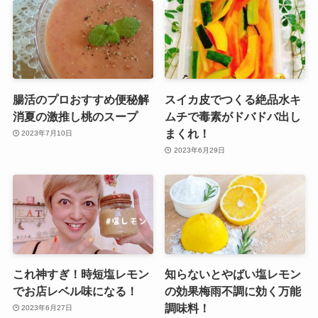
腸活のプロおすすめ便秘解
スイカ皮でつくる絶品水キ
消夏の激推し桃のスープ
ムチで毒素がドバドバ出し
まくれ！
2023年7月10日
2023年6月29日
これ神すぎ！時短塩レモン
知らないとやばい塩レモン
でお店レベル味になる！
の効果梅雨不調に効く万能
調味料！
2023年6月27日