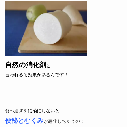
自然の消化剤
と
言われるる効果が
あるんです！
食べ過ぎを
帳消にしないと
便秘とむくみ
が悪化しちゃうので