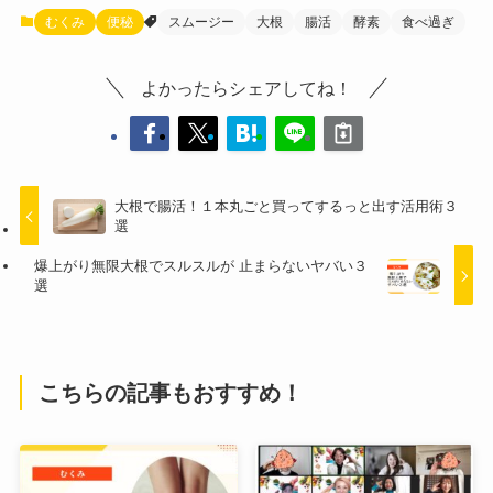
むくみ
便秘
スムージー
大根
腸活
酵素
食べ過ぎ
よかったらシェアしてね！
大根で腸活！１本丸ごと買ってするっと出す活用術３
選
爆上がり無限大根でスルスルが 止まらないヤバい３
選
こちらの記事もおすすめ！