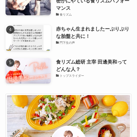
密かにやている食リズムパフォー
マンス
食リズム
赤ちゃん生まれましたーぷりぷり
な胎盤と共に！
門下生の声
食リズム総研 主宰 田邊美和って
どんな人？
トップスライダー