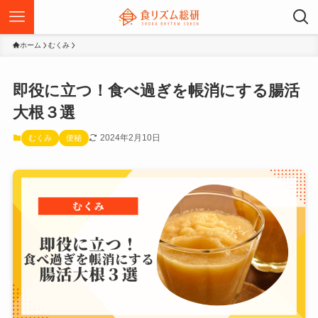
ホーム
むくみ
即役に立つ！食べ過ぎを帳消にする腸活
大根３選
2024年2月10日
むくみ
便秘