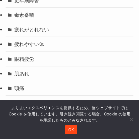
更年期障害
毒素蓄積
疲れがとれない
疲れやすい体
眼精疲労
肌あれ
頭痛
風邪
よりよいエクスペリエンスを提供するため、当ウェブサイトでは
Cookie を使用しています。引き続き閲覧する場合、Cookie の使用
食べ方
を承諾したものとみなされます。
OK
食欲でない