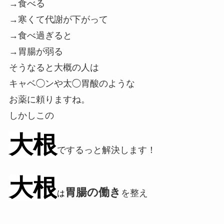
→食べる
→寒くて代謝が下がって
→食べ過ぎると
→胃腸が弱る
そうなると大概の人は
キャベ◯ンや太◯胃酸のような
お薬に頼りますね。
しかしこの
大根
でするっと解決します！
大根
胃腸の働き
を整え
は