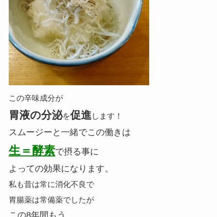
この辛味成分が
胃液の分泌
促進
を
します！
スムージーと一緒でこの働きは
生＝酵素
で摂る事に
よっての効果になります。
私も昔は常に消化不良で
胃腸薬は常備薬でしたが
この8年間もう