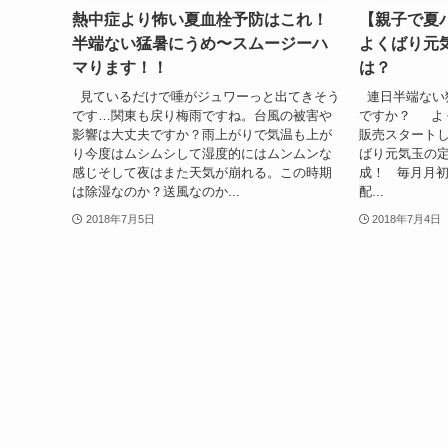
熱中症より怖い夏血栓予防はこれ！
【親子で夏
半端ない猛暑にうめ〜スムージーハ
よくばり元
マります！！
は？
見ているだけで唾がジュワーっと出てきそう
連日半端ない
です…関東も戻り梅雨ですね。台風の被害や
ですか？ よ
影響は大丈夫ですか？雨上がりで気温も上が
販売スタートし
り今度はムシムシして湿度的にはムンムンな
ばり元気玉の定
感じそして夜はまた天気が崩れる。この時期
成！ 毎月月初
は除湿なのか？送風なのか...
配...
2018年7月5日
2018年7月4日