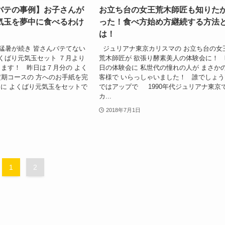
バテの事例】お子さんが
お立ち台の女王荒木師匠も知りた
気玉を夢中に食べるわけ
った！食べ方始め方継続する方法
は！
猛暑が続き 皆さんバテてない
ジュリアナ東京カリスマの お立ち台の女
くばり元気玉セット ７月より
荒木師匠が 欲張り酵素美人の体験会に！ 
ます！ 昨日は７月分の よく
日の体験会に 私世代の憧れの人が まさか
期コースの 方へのお手紙を完
客様で いらっしゃいました！ 誰でしょう
に よくばり元気玉をセットで
ではアップで 1990年代ジュリアナ東京
カ...
2018年7月1日
1
2