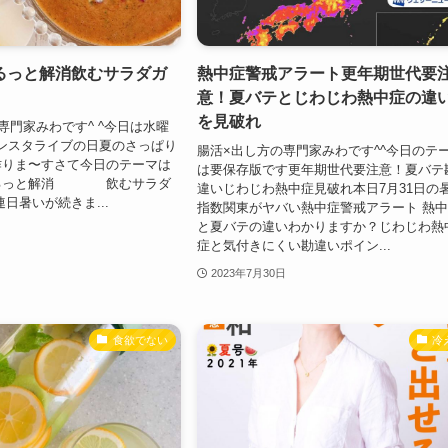
るっと解消飲むサラダガ
熱中症警戒アラート更年期世代要
意！夏バテとじわじわ熱中症の違
を見破れ
専門家みわです^ ^今日は水曜
〜インスタライブの日夏のさっぱり
腸活×出し方の専門家みわです^^今日のテ
作りま〜すさて今日のテーマは
は要保存版です更年期世代要注意！夏バテ
するっと解消 飲むサラダ
違いじわじわ熱中症見破れ本日7月31日の
日暑いが続きま...
指数関東がヤバい熱中症警戒アラート 熱
と夏バテの違いわかりますか？じわじわ熱
症と気付きにくい勘違いポイン...
2023年7月30日
食欲でない
冷