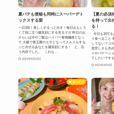
夏バテも便秘も同時にスーパーデト
【夏の必須
ックスする梨
を持って出
る！
一日3回！美しくするっと出す！毎日おもしろ
くて役に立つ腸笑顔にする見るマガ 昨日のお
今日も30℃を
さらいは冷やご飯はハイパー食物繊維となっ
り食べること 
て 大腸で善玉菌のエサとなってスルスルする
してない？コ
っと出せるあなたを腸笑顔にする！ と、言
息苦しさも含め
う内容でした。 これな...
トやバケーシ
てしたいですも
2021年9月22日
2021年8月4日
食リズム