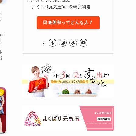
「よくばり元気玉®」を研究開発
こ
ュ
田邊美和ってどんな人？
菜に
う
ー
中
態
ム