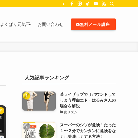
よくばり元気玉
お問い合わせ
無料メール講座
人気記事ランキング
某ライザップでリバウンドして
しまう理由エド・はるみさんの
場合を解説
害
食リズム
スーパーのシソが危険！たった
１〜２分でカンタンに危険をな
くし美味しくする方法！