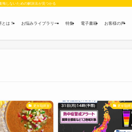
に後悔しないための解決法が見つかる
研とは？
お悩みライブラリー
特集
電子書籍
お客様の声
更年期障害
更年期障