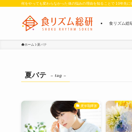
何をやっても変わらなかった体の悩みの理由を知ることで 10年先
食リズム総
ホーム
夏バテ
夏バテ
– tag –
更年期障害