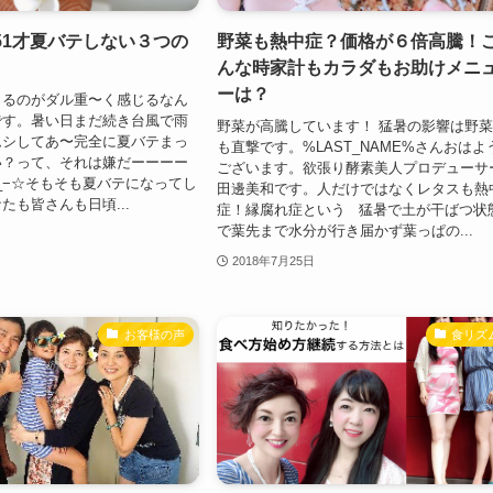
51才夏バテしない３つの
野菜も熱中症？価格が６倍高騰！
んな時家計もカラダもお助けメニ
ーは？
きるのがダル重〜く感じるなん
です。暑い日まだ続き台風で雨
野菜が高騰しています！ 猛暑の影響は野
ムシしてあ〜完全に夏バテまっ
も直撃です。%LAST_NAME%さんおはよ
い？って、それは嫌だーーーー
ございます。欲張り酵素美人プロデューサ
_−☆そもそも夏バテになってし
田邊美和です。人だけではなくレタスも熱
たも皆さんも日頃...
症！縁腐れ症という 猛暑で土が干ばつ状
で葉先まで水分が行き届かず葉っぱの...
2018年7月25日
お客様の声
食リズ