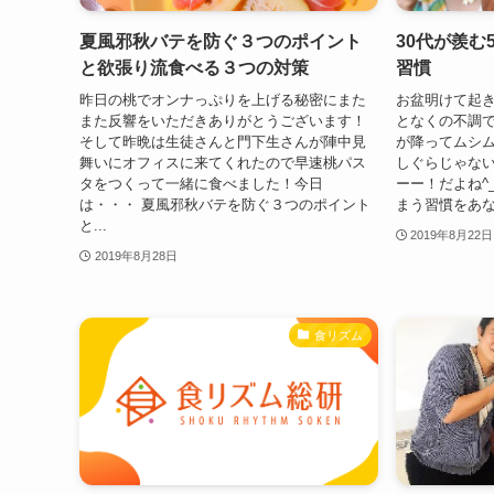
夏風邪秋バテを防ぐ３つのポイント
30代が羨む
と欲張り流食べる３つの対策
習慣
昨日の桃でオンナっぷりを上げる秘密にまた
お盆明けて起
また反響をいただきありがとうございます！
となくの不調
そして昨晩は生徒さんと門下生さんが陣中見
が降ってムシ
舞いにオフィスに来てくれたので早速桃パス
しぐらじゃな
タをつくって一緒に食べました！今日
ーー！だよね^
は・・・ 夏風邪秋バテを防ぐ３つのポイント
まう習慣をあな
と...
2019年8月22日
2019年8月28日
食リズム