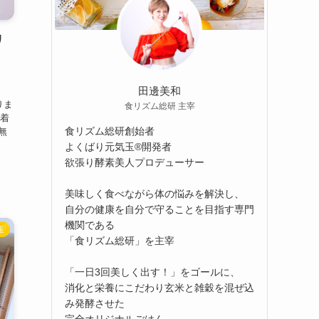
リ
田邊美和
りま
食リズム総研 主宰
先着
食リズム総研創始者
無
よくばり元気玉®開発者
欲張り酵素美人プロデューサー
美味しく食べながら体の悩みを解決し、
自分の健康を自分で守ることを目指す専門
機関である
玉
「食リズム総研」を主宰
「一日3回美しく出す！」をゴールに、
消化と栄養にこだわり玄米と雑穀を混ぜ込
み発酵させた
完全オリジナルごはん