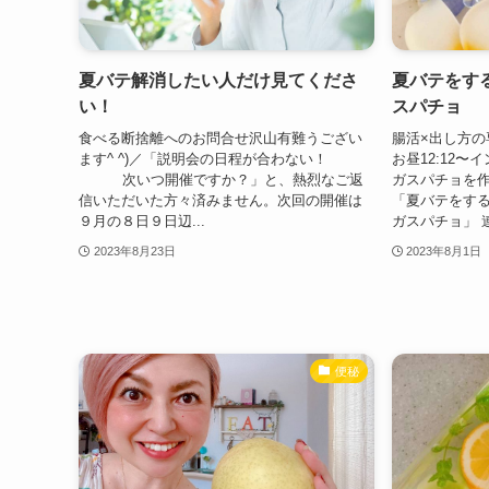
夏バテ解消したい人だけ見てくださ
夏バテをす
い！
スパチョ
食べる断捨離へのお問合せ沢山有難うござい
腸活×出し方の
ます^ ^)／「説明会の日程が合わない！
お昼12:12
次いつ開催ですか？」と、熱烈なご返
ガスパチョを
信いただいた方々済みません。次回の開催は
「夏バテを
９月の８日９日辺...
ガスパチョ」 連
2023年8月23日
2023年8月1日
便秘