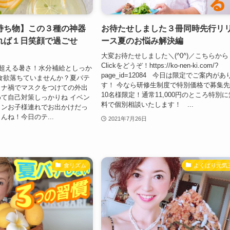
持ち物】この３種の神器
お待たせしました３冊同時先行リ
れば１日笑顔で過ごせ
ース夏のお悩み解決編
大変お待たせしました＼(^0^)／こちらから
Clickをどうぞ！https://ko-nen-ki.com/?
超える暑さ！水分補給としっか
page_id=12084 今日は限定でご案内があ
食欲落ちていませんか？夏バテ
す！ 今なら研修生制度で特別価格で募集
ロナ禍でマスクをつけての外出
10名様限定！通常11,000円のところ特別に
て自己対策しっかりね イベン
料で個別相談いたします！ ...
ョンお子様連れでお出かけだっ
んね！今日のテ...
2021年7月26日
食リズム
よくばり元気