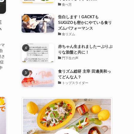
食べ方
告白します！GACKTも
注
SUGIZOも密かにやている食リ
ズムパフォーマンス
い
食リズム
ーマ
赤ちゃん生まれましたーぷりぷ
勘
りな胎盤と共に！
暑さ
門下生の声
中症
中
食リズム総研 主宰 田邊美和っ
てどんな人？
トップスライダー
え