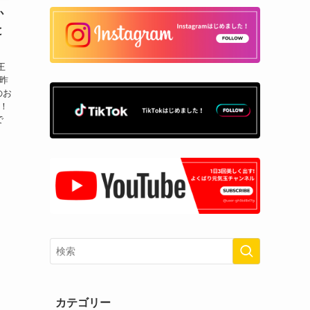
か
と
王
昨
のお
！
で
カテゴリー