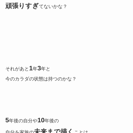
頑張りすぎ
てないかな？
1
3
それがあと
年
年と
今のカラダの状態は持つのかな？
5
10
年後の自分や
年後の
未来まで描く
自分を家族の
ことは