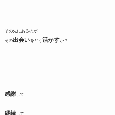
その先にあるのが
出会い
活かす
その
をどう
か？
感謝
して
継続
して