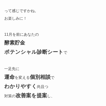
って感じですかね。
お楽しみに！
11月を前にあなたの
酵素貯金
ポテンシャル診断シート
で
一足先に
運命
個別相談
を変える
で
わかりやすく
尚且つ
改善案を提案
対策の
し、