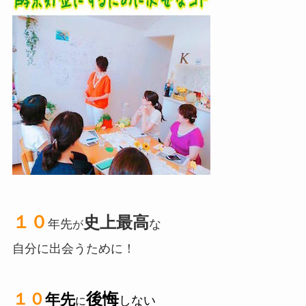
１０
史上最高
年先
な
が
自分に
出会うために！
１０
後悔
年先
しない
に