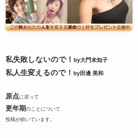
私失敗しないので！
by大門未知子
私人生変えるので！
by田邊 美和
原点
に戻って
更年期
のことについて
投稿が続いています。