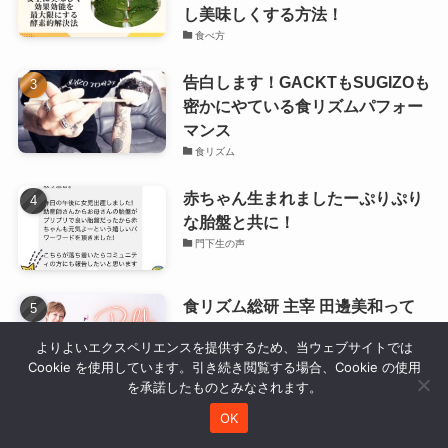
し美味しくする方法！
食べ方
告白します！GACKTもSUGIZOも
密かにやている食リズムパフォー
マンス
食リズム
赤ちゃん生まれましたーぷりぷり
な胎盤と共に！
門下生の声
食リズム総研 主宰 田邊美和って
どんな人？
よりよいエクスペリエンスを提供するため、当ウェブサイトでは
トップスライダー
Cookie を使用しています。引き続き閲覧する場合、Cookie の使用
を承諾したものとみなされます。
OK