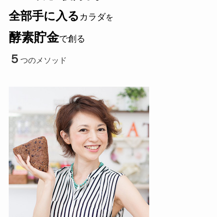
全部手に入る
カラダ
を
酵素貯金
で創る
５
つのメソッド