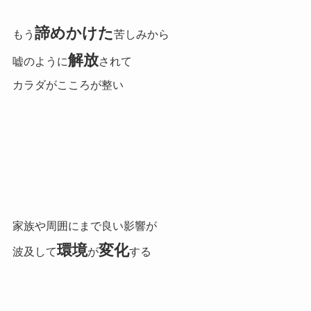
諦めかけた
もう
苦しみから
解放
嘘のように
されて
カラダがこころが整い
家族や周囲にまで良い影響が
環境
変化
波及して
が
する