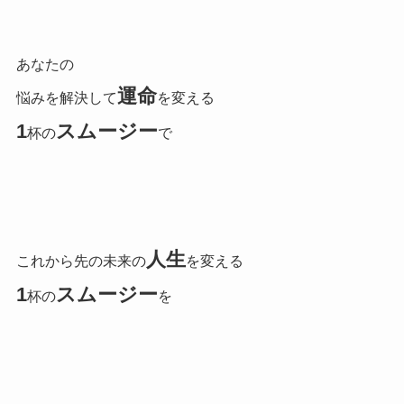
あなたの
運命
悩みを解決して
を変える
1
スムージー
杯の
で
人生
これから先の未来の
を変える
1
スムージー
杯の
を