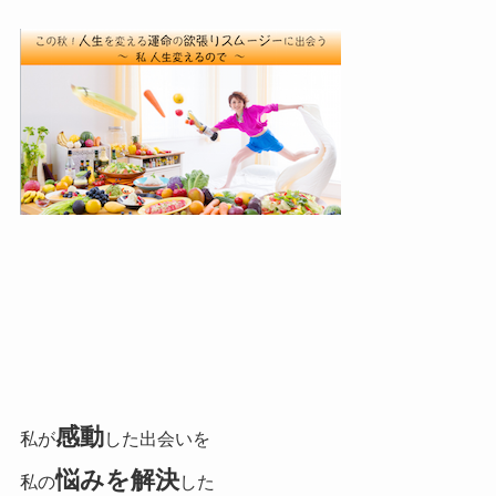
感動
私が
した出会いを
悩みを解決
私の
した