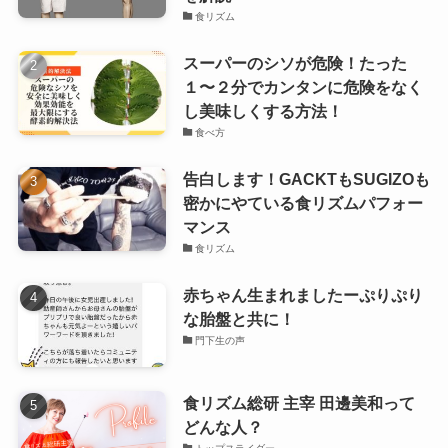
食リズム
スーパーのシソが危険！たった
１〜２分でカンタンに危険をなく
し美味しくする方法！
食べ方
告白します！GACKTもSUGIZOも
密かにやている食リズムパフォー
マンス
食リズム
赤ちゃん生まれましたーぷりぷり
な胎盤と共に！
門下生の声
食リズム総研 主宰 田邊美和って
どんな人？