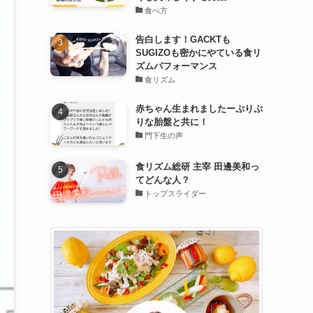
食べ方
告白します！GACKTも
SUGIZOも密かにやている食リ
ズムパフォーマンス
食リズム
赤ちゃん生まれましたーぷりぷ
りな胎盤と共に！
門下生の声
食リズム総研 主宰 田邊美和っ
てどんな人？
トップスライダー