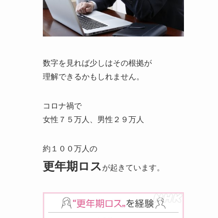
数字を見れば少しはその根拠が
理解できるかもしれません。
コロナ禍で
女性７５万人、男性２９万人
約１００万人の
更年期ロス
が
起きています。