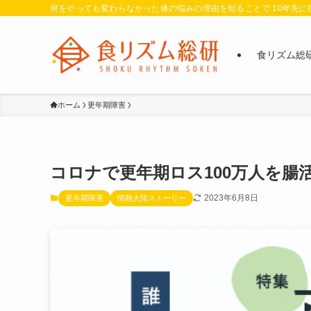
何をやっても変わらなかった体の悩みの理由を知ることで 10年先
食リズム総
ホーム
更年期障害
コロナで更年期ロス100万人を腸
2023年6月8日
更年期障害
情熱大陸ストーリー