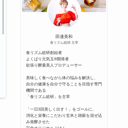
田邊美和
食リズム総研 主宰
食リズム総研創始者
よくばり元気玉®開発者
欲張り酵素美人プロデューサー
美味しく食べながら体の悩みを解決し、
自分の健康を自分で守ることを目指す専門
機関である
「食リズム総研」を主宰
「一日3回美しく出す！」をゴールに、
消化と栄養にこだわり玄米と雑穀を混ぜ込
み発酵させた
完全オリジナルごはん