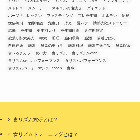
くびれ
くびれホルモン
むくみ
よくばり元気玉
インフルエンザ
ストレス
スムージー
スルスルお腹痩せ
ダイエット
パーソナルレッスン
ファスティング
プレ更年期
ホルモン
便秘
便秘解消
個別相談
免疫力
冷え
夏バテ
情熱大陸ストーリー
感動
更年期
更年期太り
更年期対策
更年期障害
欲張り酵素美人
毒素
睡眠
腸内環境
腸活
腸活ごはん
自律神経
酵素
酵素のチカラ
酵素料理
酵素玄米ご飯
酵素貯金
食べるチカラ
食べ方
食リズム
食リズムswitch
食リズムswitchパフォーマンス
食リズムパフォーマンス
食リズムパフォーマンスLesson
食事
食リズム総研とは？
食リズムトレーニングとは？