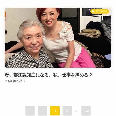
更年期障害
母、郁江認知症になる、私、仕事を辞める？
2023年8月2日
1
2
3
4
...
148