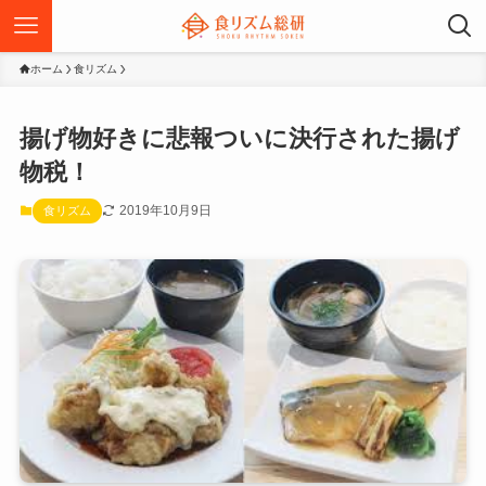
ホーム
食リズム
揚げ物好きに悲報ついに決行された揚げ
物税！
2019年10月9日
食リズム