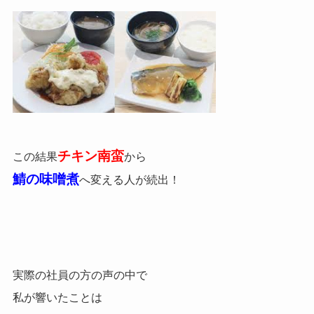
チキン南蛮
この結果
から
鯖の味噌煮
へ変える人が続出！
実際の社員の方の声の中で
私が響いたことは