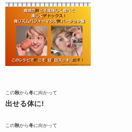
この
秋
から
冬
に向かって
出せる体に!
この
秋
から
冬
に向かって