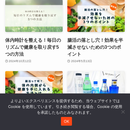
体内時計を整える！毎日の
腸活の落とし穴！効果を半
リズムで健康を取り戻す5
減させないための3つのポ
つの方法
イント
2024年10月12日
2024年5月13日
よりよいエクスペリエンスを提供するため、当ウェブサイトでは
Cookie を使用しています。引き続き閲覧する場合、Cookie の使用
腸活って何？体の内側から
ミネラルウォーターの選び
を承諾したものとみなされます。
健康を手に入れる方法とは
方を変えるだけでミルミル
OK
効果が変わる！
2024年5月12日