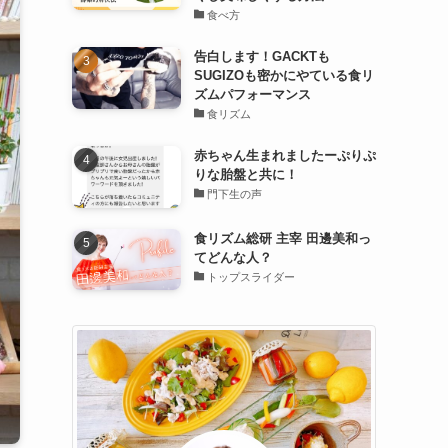
食べ方
告白します！GACKTも
SUGIZOも密かにやている食リ
ズムパフォーマンス
食リズム
赤ちゃん生まれましたーぷりぷ
りな胎盤と共に！
門下生の声
食リズム総研 主宰 田邊美和っ
てどんな人？
トップスライダー