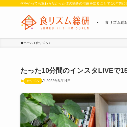
何をやっても変わらなかった体の悩みの理由を知ることで 10年先
食リズム総
ホーム
食リズム
たった10分間のインスタLIVEで
2022年8月14日
食リズム