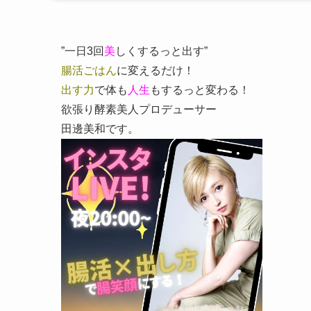
”一日3回
美
しくするっと出す”
腸活ごはん
に変えるだけ！
出す力
で体も
人生
もするっと変わる！
欲張り酵素美人プロデューサー
田邊美和です。