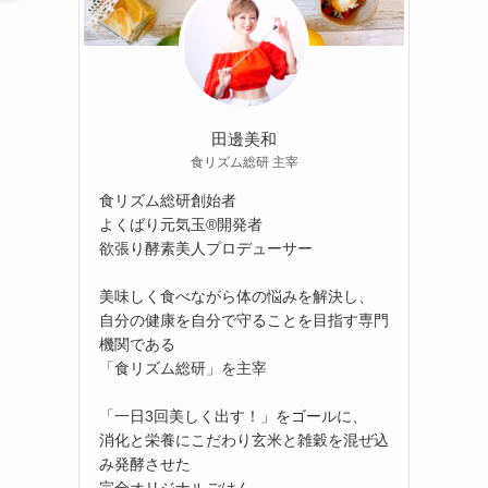
田邊美和
食リズム総研 主宰
食リズム総研創始者
よくばり元気玉®開発者
欲張り酵素美人プロデューサー
美味しく食べながら体の悩みを解決し、
自分の健康を自分で守ることを目指す専門
機関である
「食リズム総研」を主宰
「一日3回美しく出す！」をゴールに、
消化と栄養にこだわり玄米と雑穀を混ぜ込
み発酵させた
完全オリジナルごはん