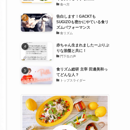
食べ方
告白します！GACKTも
SUGIZOも密かにやている食リ
ズムパフォーマンス
食リズム
赤ちゃん生まれましたーぷりぷ
りな胎盤と共に！
門下生の声
食リズム総研 主宰 田邊美和っ
てどんな人？
トップスライダー