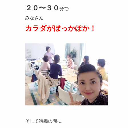
２０〜３０
分で
みなさん
カラダがぽっかぽか！
そして講義の間に