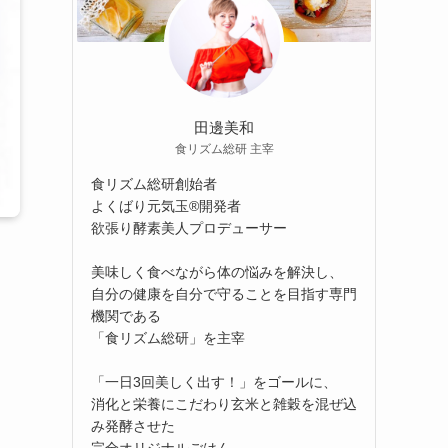
田邊美和
食リズム総研 主宰
食リズム総研創始者
よくばり元気玉®開発者
欲張り酵素美人プロデューサー
美味しく食べながら体の悩みを解決し、
自分の健康を自分で守ることを目指す専門
機関である
「食リズム総研」を主宰
「一日3回美しく出す！」をゴールに、
消化と栄養にこだわり玄米と雑穀を混ぜ込
み発酵させた
完全オリジナルごはん