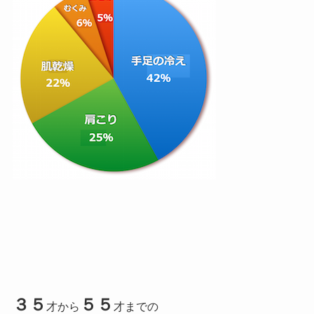
３５
５５
才から
才までの