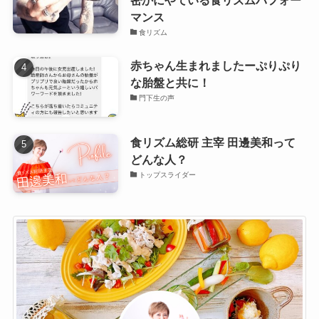
マンス
食リズム
赤ちゃん生まれましたーぷりぷり
な胎盤と共に！
門下生の声
食リズム総研 主宰 田邊美和って
どんな人？
トップスライダー