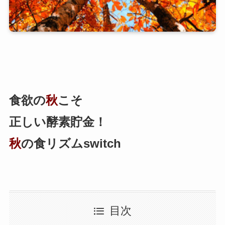
食欲の
秋
こそ
正しい酵素貯金！
秋
の食リズムswitch
目次