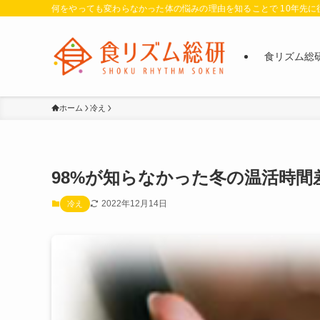
何をやっても変わらなかった体の悩みの理由を知ることで 10年先
食リズム総
ホーム
冷え
98%が知らなかった冬の温活時間
2022年12月14日
冷え