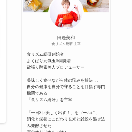
田邊美和
食リズム総研 主宰
食リズム総研創始者
よくばり元気玉®開発者
欲張り酵素美人プロデューサー
美味しく食べながら体の悩みを解決し、
自分の健康を自分で守ることを目指す専門
機関である
「食リズム総研」を主宰
「一日3回美しく出す！」をゴールに、
消化と栄養にこだわり玄米と雑穀を混ぜ込
み発酵させた
完全オリジナルごはん