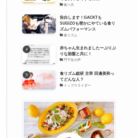
食べ方
告白します！GACKTも
SUGIZOも密かにやている食リ
ズムパフォーマンス
食リズム
赤ちゃん生まれましたーぷりぷ
りな胎盤と共に！
門下生の声
食リズム総研 主宰 田邊美和っ
てどんな人？
トップスライダー