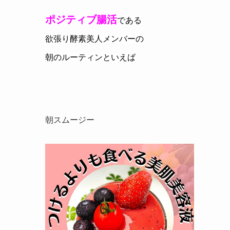
ポジティブ腸活
である
欲張り酵素美人メンバーの
朝のルーティンといえば
朝スムージー