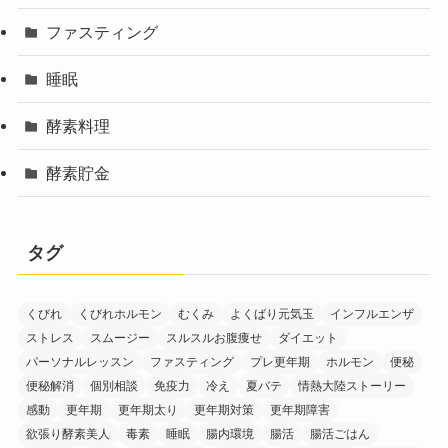
ファスティング
睡眠
酵素料理
酵素貯金
タグ
くびれ
くびれホルモン
むくみ
よくばり元気玉
インフルエンザ
ストレス
スムージー
スルスルお腹痩せ
ダイエット
パーソナルレッスン
ファスティング
プレ更年期
ホルモン
便秘
便秘解消
個別相談
免疫力
冷え
夏バテ
情熱大陸ストーリー
感動
更年期
更年期太り
更年期対策
更年期障害
欲張り酵素美人
毒素
睡眠
腸内環境
腸活
腸活ごはん