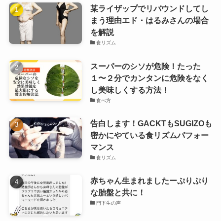
某ライザップでリバウンドしてし
まう理由エド・はるみさんの場合
を解説
食リズム
スーパーのシソが危険！たった
１〜２分でカンタンに危険をなく
し美味しくする方法！
食べ方
告白します！GACKTもSUGIZOも
密かにやている食リズムパフォー
マンス
食リズム
赤ちゃん生まれましたーぷりぷり
な胎盤と共に！
門下生の声