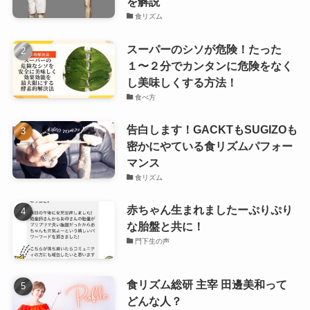
を解説
食リズム
スーパーのシソが危険！たった
１〜２分でカンタンに危険をなく
し美味しくする方法！
食べ方
告白します！GACKTもSUGIZOも
密かにやている食リズムパフォー
マンス
食リズム
赤ちゃん生まれましたーぷりぷり
な胎盤と共に！
門下生の声
食リズム総研 主宰 田邊美和って
どんな人？