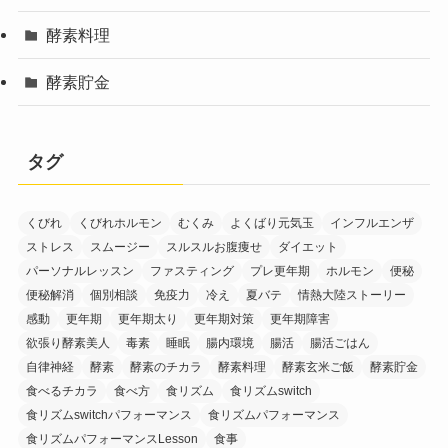
酵素料理
酵素貯金
タグ
くびれ
くびれホルモン
むくみ
よくばり元気玉
インフルエンザ
ストレス
スムージー
スルスルお腹痩せ
ダイエット
パーソナルレッスン
ファスティング
プレ更年期
ホルモン
便秘
便秘解消
個別相談
免疫力
冷え
夏バテ
情熱大陸ストーリー
感動
更年期
更年期太り
更年期対策
更年期障害
欲張り酵素美人
毒素
睡眠
腸内環境
腸活
腸活ごはん
自律神経
酵素
酵素のチカラ
酵素料理
酵素玄米ご飯
酵素貯金
食べるチカラ
食べ方
食リズム
食リズムswitch
食リズムswitchパフォーマンス
食リズムパフォーマンス
食リズムパフォーマンスLesson
食事