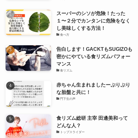
スーパーのシソが危険！たった
１〜２分でカンタンに危険をなく
し美味しくする方法！
食べ方
告白します！GACKTもSUGIZOも
密かにやている食リズムパフォー
マンス
食リズム
赤ちゃん生まれましたーぷりぷり
な胎盤と共に！
門下生の声
食リズム総研 主宰 田邊美和って
どんな人？
トップスライダー