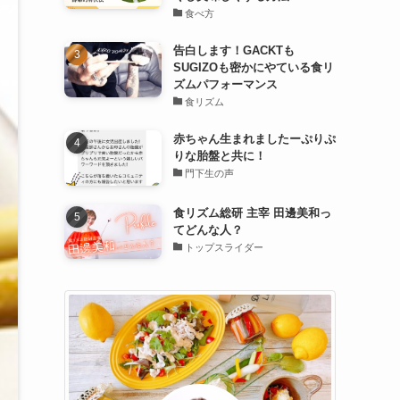
食べ方
告白します！GACKTも
SUGIZOも密かにやている食リ
ズムパフォーマンス
食リズム
赤ちゃん生まれましたーぷりぷ
りな胎盤と共に！
門下生の声
食リズム総研 主宰 田邊美和っ
てどんな人？
トップスライダー