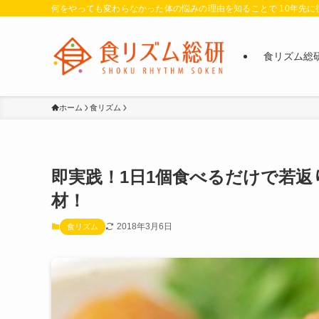
何をやっても変わらなかった体の悩みの理由を知ることで 10年先
食リズム総
ホーム
食リズム
即実践！1日1個食べるだけで若
材！
2018年3月6日
食リズム