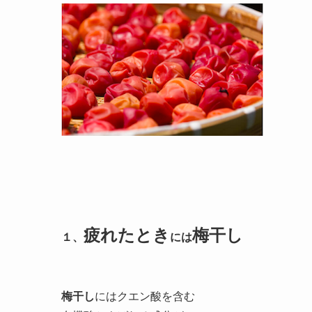
疲れたとき
梅干し
１、
には
梅干し
にはクエン酸を含む