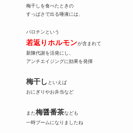
梅干しを食べたときの
すっぱさで出る唾液には、
パロチンという
若返りホルモン
が含まれて
新陳代謝を活発にし、
アンチエイジングに効果を発揮
梅干し
といえば
おにぎりやお弁当など
梅醤番茶
また
なども
一時ブームになりましたね