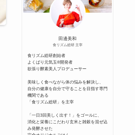
田邊美和
食リズム総研 主宰
食リズム総研創始者
よくばり元気玉®開発者
欲張り酵素美人プロデューサー
美味しく食べながら体の悩みを解決し、
自分の健康を自分で守ることを目指す専門
機関である
「食リズム総研」を主宰
「一日3回美しく出す！」をゴールに、
消化と栄養にこだわり玄米と雑穀を混ぜ込
み発酵させた
完全オリジナルごはん