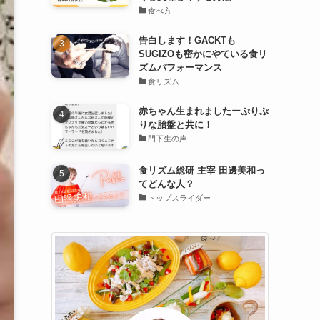
食べ方
告白します！GACKTも
SUGIZOも密かにやている食リ
ズムパフォーマンス
食リズム
赤ちゃん生まれましたーぷりぷ
りな胎盤と共に！
門下生の声
食リズム総研 主宰 田邊美和っ
てどんな人？
トップスライダー