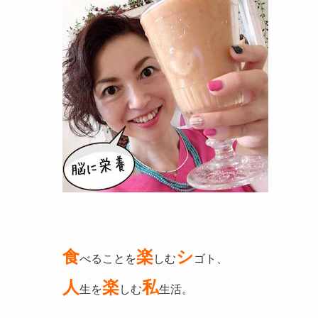
食
楽
シ
べることを
しむ
ゴト、
人
楽
私
生を
しむ
生活。