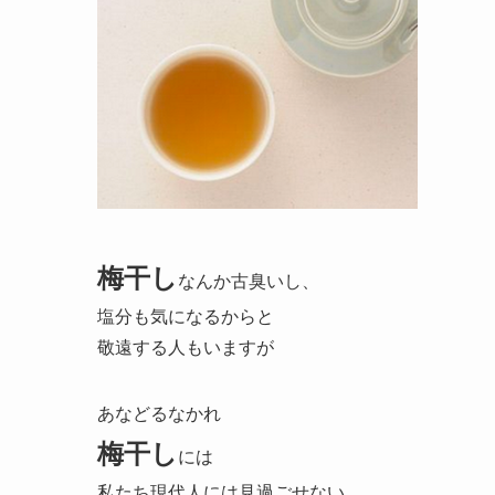
梅干し
なんか古臭いし、
塩分も気になるからと
敬遠する人もいますが
あなどるなかれ
梅干し
には
私たち現代人には見過ごせない