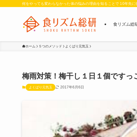
何をやっても変わらなかった体の悩みの理由を知ることで 10年先
食リズム総
ホーム
５つのメソッド
よくばり元気玉
梅雨対策！梅干し１日１個ですっ
2017年6月6日
よくばり元気玉