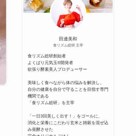
田邊美和
食リズム総研 主宰
食リズム総研創始者
よくばり元気玉®開発者
欲張り酵素美人プロデューサー
美味しく食べながら体の悩みを解決し、
自分の健康を自分で守ることを目指す専門
機関である
「食リズム総研」を主宰
「一日3回美しく出す！」をゴールに、
消化と栄養にこだわり玄米と雑穀を混ぜ込
み発酵させた
完全オリジナルごはん