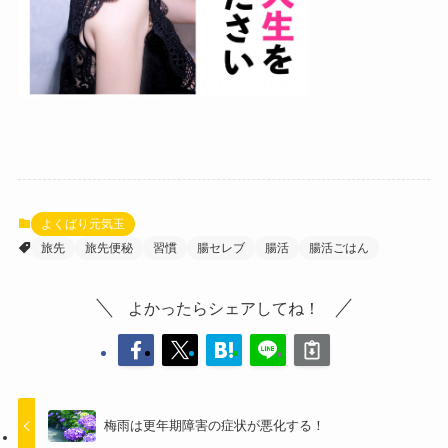
よくばり元気玉
旅先
旅先便秘
習慣
腸セレブ
腸活
腸活ごはん
よかったらシェアしてね！
梅雨は更年期障害の症状が悪化する！