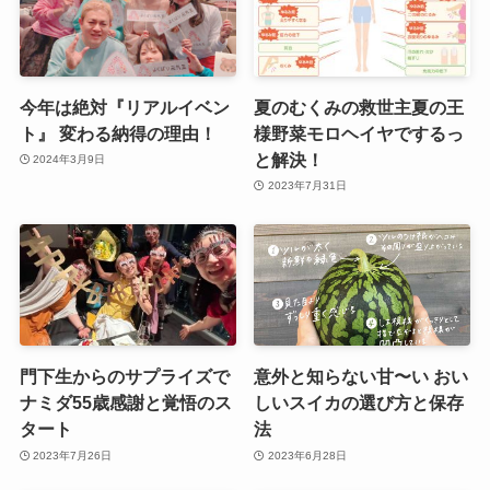
今年は絶対『リアルイベン
夏のむくみの救世主夏の王
ト』 変わる納得の理由！
様野菜モロヘイヤでするっ
と解決！
2024年3月9日
2023年7月31日
門下生からのサプライズで
意外と知らない甘〜い おい
ナミダ55歳感謝と覚悟のス
しいスイカの選び方と保存
タート
法
2023年7月26日
2023年6月28日