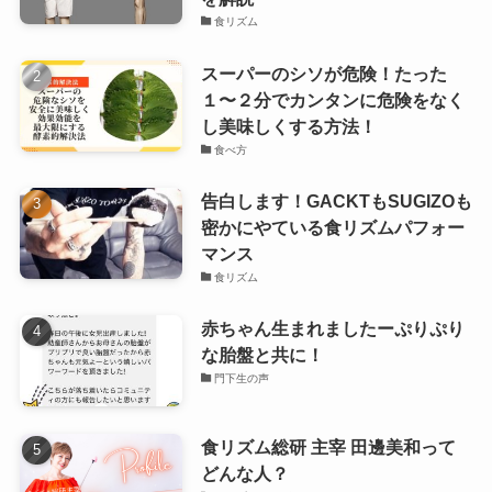
食リズム
スーパーのシソが危険！たった
１〜２分でカンタンに危険をなく
し美味しくする方法！
食べ方
告白します！GACKTもSUGIZOも
密かにやている食リズムパフォー
マンス
食リズム
赤ちゃん生まれましたーぷりぷり
な胎盤と共に！
門下生の声
食リズム総研 主宰 田邊美和って
どんな人？