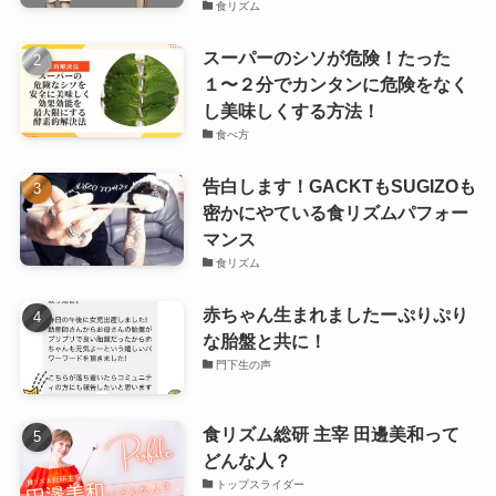
食リズム
スーパーのシソが危険！たった
１〜２分でカンタンに危険をなく
し美味しくする方法！
食べ方
告白します！GACKTもSUGIZOも
密かにやている食リズムパフォー
マンス
食リズム
赤ちゃん生まれましたーぷりぷり
な胎盤と共に！
門下生の声
食リズム総研 主宰 田邊美和って
どんな人？
トップスライダー