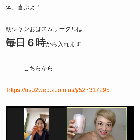
体、喜ぶよ！
朝シャンおはスムサークルは
毎日６時
から入れます。
ーーーこちらからーーー
https://us02web.zoom.us/j/527317295