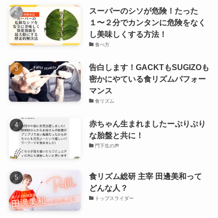
スーパーのシソが危険！たった
１〜２分でカンタンに危険をなく
し美味しくする方法！
食べ方
告白します！GACKTもSUGIZOも
密かにやている食リズムパフォー
マンス
食リズム
赤ちゃん生まれましたーぷりぷり
な胎盤と共に！
門下生の声
食リズム総研 主宰 田邊美和って
どんな人？
トップスライダー