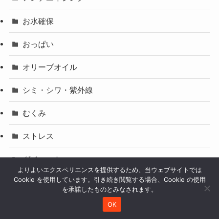
お水確保
おっぱい
オリーブオイル
シミ・シワ・紫外線
むくみ
ストレス
ダイエット
よりよいエクスペリエンスを提供するため、当ウェブサイトでは
Cookie を使用しています。引き続き閲覧する場合、Cookie の使用
ツヤ・くすみ
を承諾したものとみなされます。
OK
ホルモンバランス