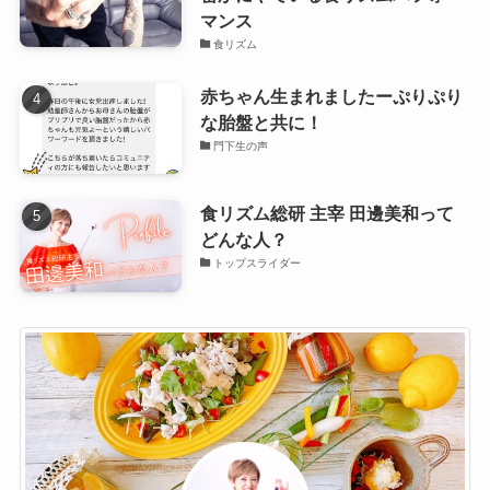
マンス
食リズム
赤ちゃん生まれましたーぷりぷり
な胎盤と共に！
門下生の声
食リズム総研 主宰 田邊美和って
どんな人？
トップスライダー