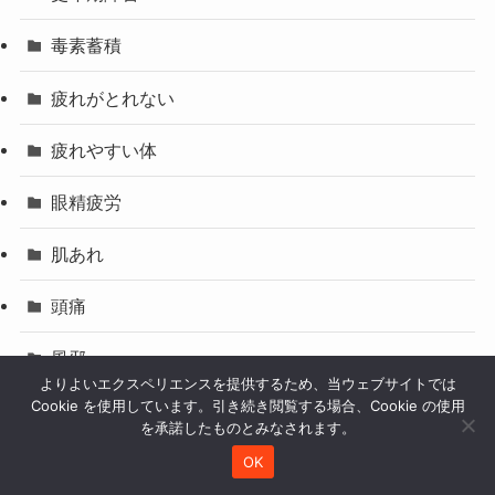
毒素蓄積
疲れがとれない
疲れやすい体
眼精疲労
肌あれ
頭痛
風邪
よりよいエクスペリエンスを提供するため、当ウェブサイトでは
Cookie を使用しています。引き続き閲覧する場合、Cookie の使用
食べ方
を承諾したものとみなされます。
OK
食欲でない