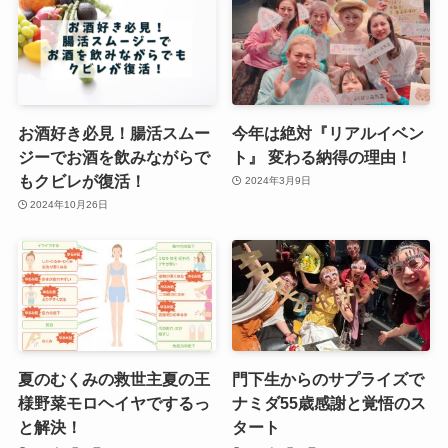
お酒好き必見！腸活スムー
今年は絶対『リアルイベン
ジーでお酒を飲みながらで
ト』 変わる納得の理由！
もクビレが復活！
2024年3月9日
2024年10月26日
夏のむくみの救世主夏の王
門下生からのサプライズで
様野菜モロヘイヤでするっ
ナミダ55歳感謝と覚悟のス
と解決！
タート