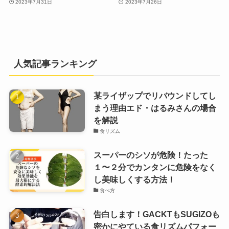
2023年7月31日
2023年7月26日
人気記事ランキング
某ライザップでリバウンドしてし
まう理由エド・はるみさんの場合
を解説
食リズム
スーパーのシソが危険！たった
１〜２分でカンタンに危険をなく
し美味しくする方法！
食べ方
告白します！GACKTもSUGIZOも
密かにやている食リズムパフォー