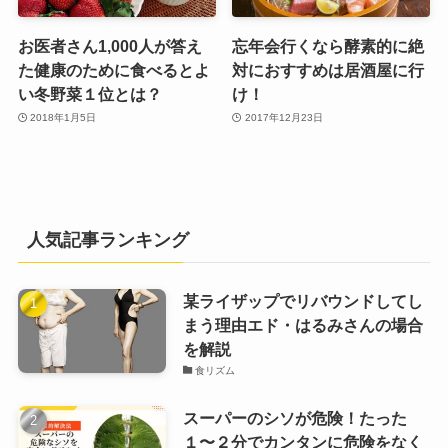
お医者さん1,000人が答え
忘年会行くなら酵素的に絶
た健康のために食べるとよ
対におすすめは居酒屋に行
い冬野菜１位とは？
け！
2018年1月5日
2017年12月23日
人気記事ランキング
某ライザップでリバウンドしてし
まう理由エド・はるみさんの場合
を解説
食リズム
スーパーのシソが危険！たった
１〜２分でカンタンに危険をなく