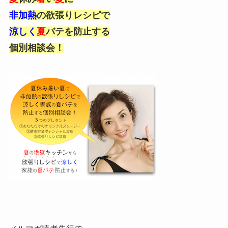
非加熱
の欲張りレシピで
涼しく
夏
バテを防止する
個別相談会！