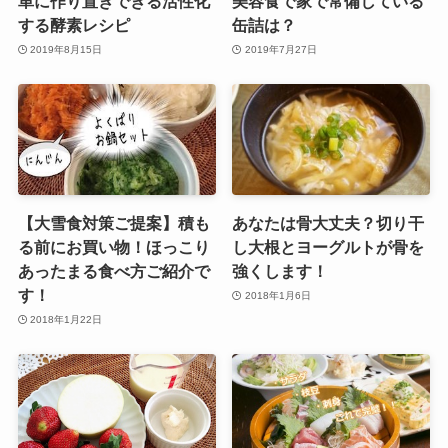
単に作り置きできる活性化
美容食で家で常備している
する酵素レシピ
缶詰は？
2019年8月15日
2019年7月27日
【大雪食対策ご提案】積も
あなたは骨大丈夫？切り干
る前にお買い物！ほっこり
し大根とヨーグルトが骨を
あったまる食べ方ご紹介で
強くします！
す！
2018年1月6日
2018年1月22日