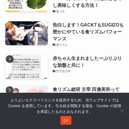
し美味しくする方法！
食べ方
告白します！GACKTもSUGIZOも
密かにやている食リズムパフォー
マンス
食リズム
赤ちゃん生まれましたーぷりぷり
な胎盤と共に！
門下生の声
食リズム総研 主宰 田邊美和って
どんな人？
よりよいエクスペリエンスを提供するため、当ウェブサイトでは
トップスライダー
Cookie を使用しています。引き続き閲覧する場合、Cookie の使用
を承諾したものとみなされます。
OK