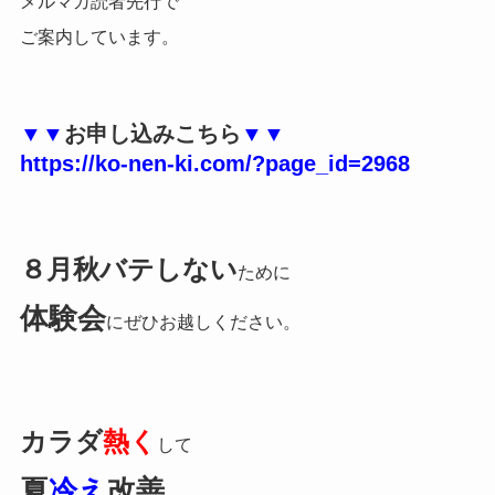
メルマガ読者先行で
ご案内しています。
▼▼
お申し込みこちら
▼▼
https://ko-nen-ki.com/?page_id=2968
８月秋バテしない
ために
体験会
にぜひお越しください。
カラダ
熱く
して
夏
冷え
改善