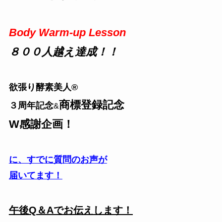
Body Warm-up Lesson
８００人越え達成！！
欲張り酵素美人®
商標登録記念
３周年
記念
&
W
感謝企画！
に、すでに質問のお声が
届いてます！
午後Q＆Aでお伝えします！