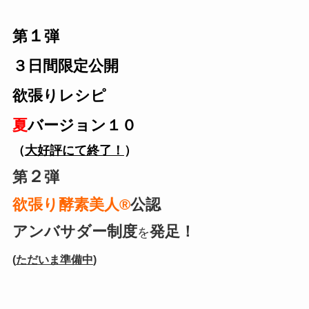
１
第
弾
３日間限定公開
欲張りレシピ
夏
バージョン１０
（
大好評にて終了！
）
２
第
弾
欲張り酵素美人®
公認
アンバサダー制度
発足！
を
(
ただいま準備中
)