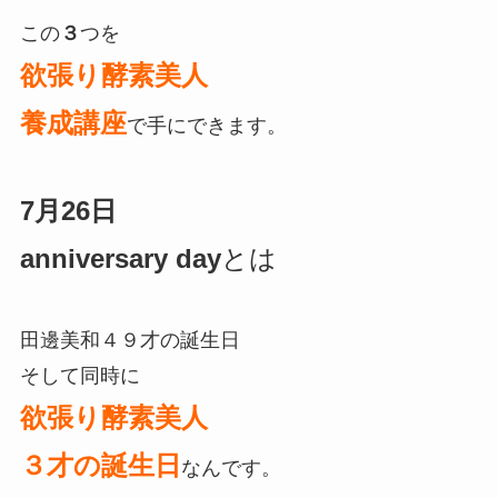
この
３
つを
欲張り酵素美人
養成講座
で手にできます。
7月26日
anniversary day
とは
田邊美和４９才の誕生日
そして同時に
欲張り酵素美人
３才の誕生日
なんです。