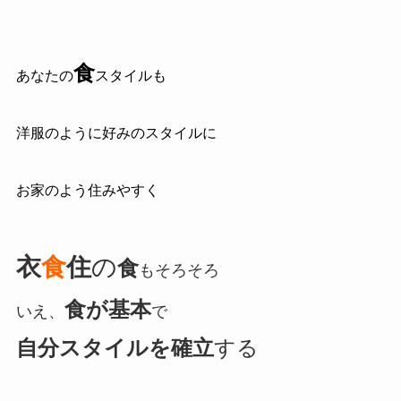
食
あなたの
スタイルも
洋服のように好みのスタイルに
お家のよう住みやすく
衣
食
住
の
食
もそろそろ
食が基本
いえ、
で
自分スタイルを確立
する