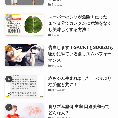
食リズム
スーパーのシソが危険！たった
１〜２分でカンタンに危険をなく
し美味しくする方法！
食べ方
告白します！GACKTもSUGIZOも
密かにやている食リズムパフォー
マンス
食リズム
赤ちゃん生まれましたーぷりぷり
な胎盤と共に！
門下生の声
食リズム総研 主宰 田邊美和って
どんな人？