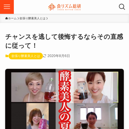
ホーム
欲張り酵素美人とは
チャンスを逃して後悔するならその直感
に従って！
2020年8月6日
欲張り酵素美人とは