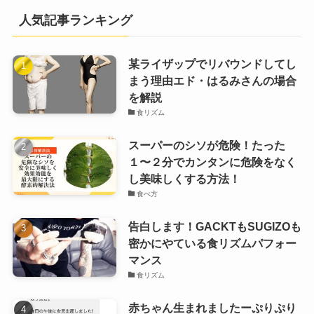
人気記事ランキング
某ライザップでリバウンドしてし
まう理由エド・はるみさんの場合
を解説
食リズム
スーパーのシソが危険！たった
１〜２分でカンタンに危険をなく
し美味しくする方法！
食べ方
告白します！GACKTもSUGIZOも
密かにやている食リズムパフォー
マンス
食リズム
赤ちゃん生まれましたーぷりぷり