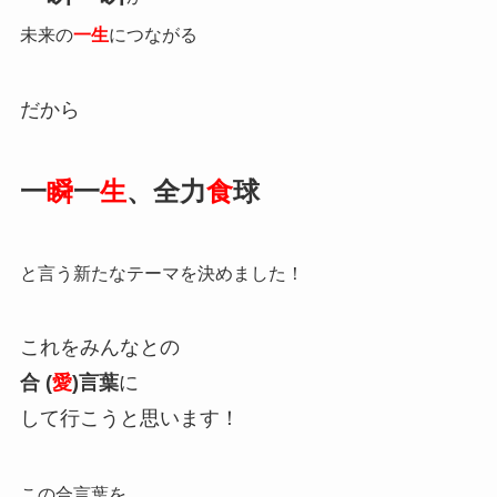
未来の
一生
につながる
だから
一
瞬
一
生
、全力
食
球
と言う新たなテーマを決めました！
これをみんなとの
合 (
愛
)
言葉
に
して行こうと思います！
この合言葉を