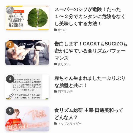
スーパーのシソが危険！たった
１〜２分でカンタンに危険をなく
し美味しくする方法！
食べ方
告白します！GACKTもSUGIZOも
密かにやている食リズムパフォー
マンス
食リズム
赤ちゃん生まれましたーぷりぷり
な胎盤と共に！
門下生の声
食リズム総研 主宰 田邊美和って
どんな人？
トップスライダー