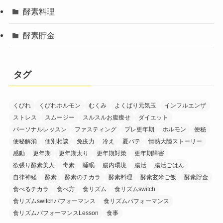
酵素料理
酵素貯金
タグ
くびれ
くびれホルモン
むくみ
よくばり元気玉
インフルエンザ
ストレス
スムージー
スルスルお腹痩せ
ダイエット
パーソナルレッスン
ファスティング
プレ更年期
ホルモン
便秘
便秘解消
個別相談
免疫力
冷え
夏バテ
情熱大陸ストーリー
感動
更年期
更年期太り
更年期対策
更年期障害
欲張り酵素美人
毒素
睡眠
腸内環境
腸活
腸活ごはん
自律神経
酵素
酵素のチカラ
酵素料理
酵素玄米ご飯
酵素貯金
食べるチカラ
食べ方
食リズム
食リズムswitch
食リズムswitchパフォーマンス
食リズムパフォーマンス
食リズムパフォーマンスLesson
食事