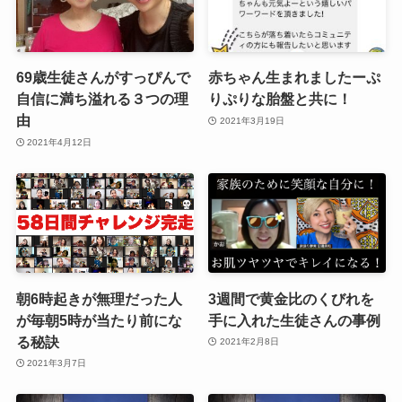
69歳生徒さんがすっぴんで
赤ちゃん生まれましたーぷ
自信に満ち溢れる３つの理
りぷりな胎盤と共に！
由
2021年3月19日
2021年4月12日
朝6時起きが無理だった人
3週間で黄金比のくびれを
が毎朝5時が当たり前にな
手に入れた生徒さんの事例
る秘訣
2021年2月8日
2021年3月7日