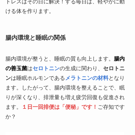
トレスはその日に解決！する毎日は、軽やかに動
ける体を作ります。
腸内環境と睡眠の関係
腸内環境が整うと、睡眠の質も向上します。
腸内
の善玉菌
は
セロトニン
の生成に関わり、
セロトニ
ン
は睡眠ホルモンである
メラトニンの材料
となり
ます。したがって、腸内環境を整えることで、眠
りが深くなり、排泄量も増え疲労回復も促進され
ます。
１日一回排便は「便秘」です！
ご存知です
か？