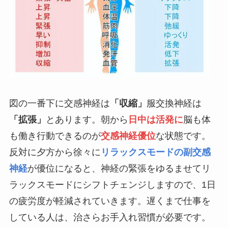
図の一番下に交感神経は
「収縮」
服交換神経は
「拡張」
とあります。朝から
日中は活発に
脳も体
も働き行動できるのが
交感神経優位
な状態です。
反対に夕方から徐々に
リラックスモードの副交感
神経
が優位になると、神経の緊張をゆるませてリ
ラックスモードにシフトチェンジしますので、1日
の疲労度が軽減されていきます。遅くまで仕事を
している人は、治さらお手入れ習慣が必要です。