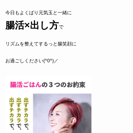
今日もよくばり元気玉と一緒に
腸活×出し方
で
リズムを整えてするっと腸笑顔に
お過ごしください(^0^)／