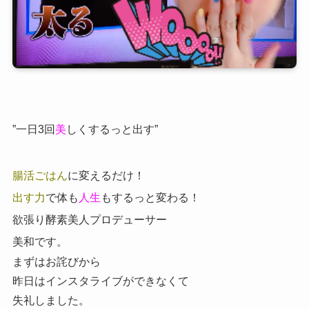
”一日3回
美
しくするっと出す”
腸活ごはん
に変えるだけ！
出す力
で体も
人生
もするっと変わる！
欲張り酵素美人プロデューサー
美和です。
まずはお詫びから
昨日はインスタライブができなくて
失礼しました。