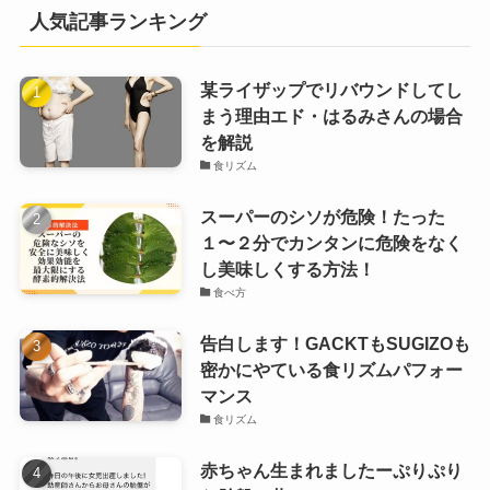
人気記事ランキング
某ライザップでリバウンドしてし
まう理由エド・はるみさんの場合
を解説
食リズム
スーパーのシソが危険！たった
１〜２分でカンタンに危険をなく
し美味しくする方法！
食べ方
告白します！GACKTもSUGIZOも
密かにやている食リズムパフォー
マンス
食リズム
赤ちゃん生まれましたーぷりぷり