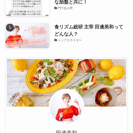
な胎盤と共に！
門下生の声
食リズム総研 主宰 田邊美和って
どんな人？
トップスライダー