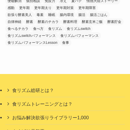
便秘解消
個別相談
免疫力
冷え
夏バテ
情熱大陸ストーリー
感動
更年期
更年期太り
更年期対策
更年期障害
欲張り酵素美人
毒素
睡眠
腸内環境
腸活
腸活ごはん
自律神経
酵素
酵素のチカラ
酵素料理
酵素玄米ご飯
酵素貯金
食べるチカラ
食べ方
食リズム
食リズムswitch
食リズムswitchパフォーマンス
食リズムパフォーマンス
食リズムパフォーマンスLesson
食事
食リズム総研とは？
食リズムトレーニングとは？
お悩み解決欲張りライブラリー1,000