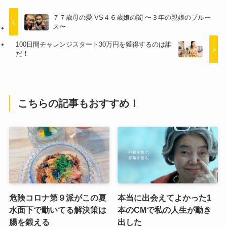
７７歳母の愛 VS４６歳娘の闇 〜３年の親娘のブルー
ス〜
100日間チャレンジスタート30万円を獲得するのは誰
だ！
こちらの記事もおすすめ！
危険コロナ第９派がこの夏
本当に出会えてよかった1
水面下で動いてる解決策は
本のCMで私の人生が動き
腸を鍛える
出した