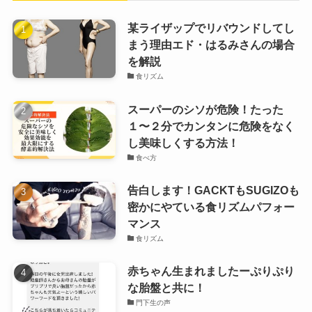
某ライザップでリバウンドしてし
まう理由エド・はるみさんの場合
を解説
食リズム
スーパーのシソが危険！たった
１〜２分でカンタンに危険をなく
し美味しくする方法！
食べ方
告白します！GACKTもSUGIZOも
密かにやている食リズムパフォー
マンス
食リズム
赤ちゃん生まれましたーぷりぷり
な胎盤と共に！
門下生の声