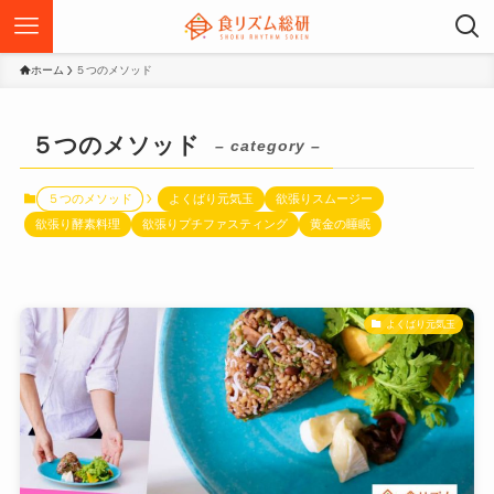
ホーム
５つのメソッド
５つのメソッド
– category –
５つのメソッド
よくばり元気玉
欲張りスムージー
欲張り酵素料理
欲張りプチファスティング
黄金の睡眠
よくばり元気玉