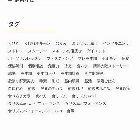
タグ
くびれ
くびれホルモン
むくみ
よくばり元気玉
インフルエンザ
ストレス
スムージー
スルスルお腹痩せ
ダイエット
パーソナルレッスン
ファスティング
プレ更年期
ホルモン
便秘
便秘解消
個別相談
免疫力
冷え
夏バテ
情熱大陸ストーリー
感動
更年期
更年期太り
更年期対策
更年期障害
欲張り酵素美人
毒素
睡眠
腸内環境
腸活
腸活ごはん
自律神経
酵素
酵素のチカラ
酵素料理
酵素玄米ご飯
酵素貯金
食べるチカラ
食べ方
食リズム
食リズムswitch
食リズムswitchパフォーマンス
食リズムパフォーマンス
食リズムパフォーマンスLesson
食事