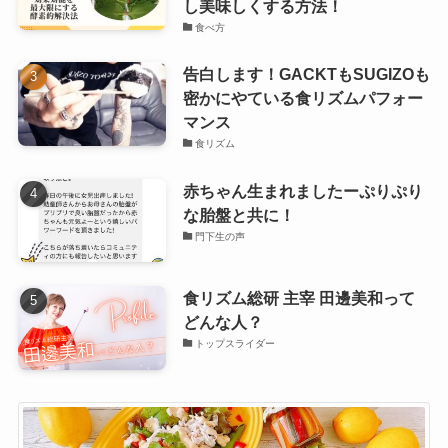
し美味しくする方法！
食べ方
告白します！GACKTもSUGIZOも
密かにやている食リズムパフォー
マンス
食リズム
赤ちゃん生まれましたーぷりぷり
な胎盤と共に！
門下生の声
食リズム総研 主宰 田邊美和って
どんな人？
トップスライダー