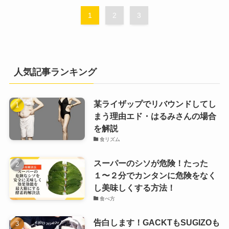
1
2
3
人気記事ランキング
某ライザップでリバウンドしてし
まう理由エド・はるみさんの場合
を解説
食リズム
スーパーのシソが危険！たった
１〜２分でカンタンに危険をなく
し美味しくする方法！
食べ方
告白します！GACKTもSUGIZOも