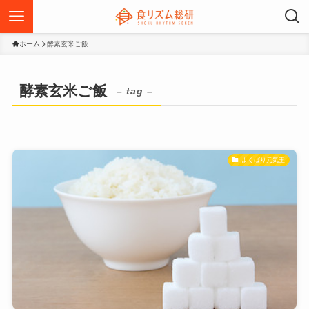
ホーム
酵素玄米ご飯
酵素玄米ご飯
– tag –
よくばり元気玉