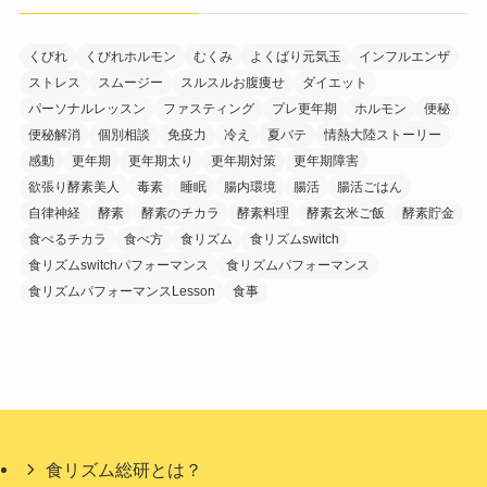
くびれ
くびれホルモン
むくみ
よくばり元気玉
インフルエンザ
ストレス
スムージー
スルスルお腹痩せ
ダイエット
パーソナルレッスン
ファスティング
プレ更年期
ホルモン
便秘
便秘解消
個別相談
免疫力
冷え
夏バテ
情熱大陸ストーリー
感動
更年期
更年期太り
更年期対策
更年期障害
欲張り酵素美人
毒素
睡眠
腸内環境
腸活
腸活ごはん
自律神経
酵素
酵素のチカラ
酵素料理
酵素玄米ご飯
酵素貯金
食べるチカラ
食べ方
食リズム
食リズムswitch
食リズムswitchパフォーマンス
食リズムパフォーマンス
食リズムパフォーマンスLesson
食事
食リズム総研とは？