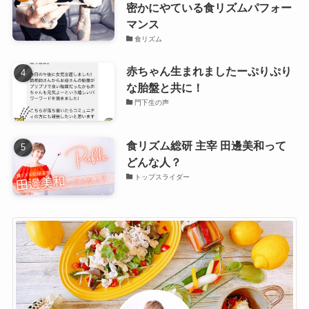
密かにやている食リズムパフォー
マンス
食リズム
赤ちゃん生まれましたーぷりぷり
な胎盤と共に！
門下生の声
食リズム総研 主宰 田邊美和って
どんな人？
トップスライダー