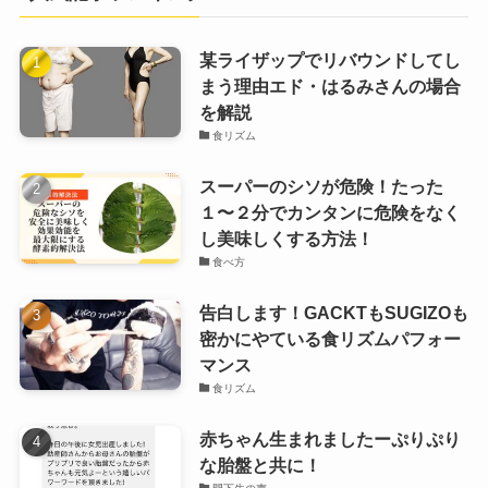
某ライザップでリバウンドしてし
まう理由エド・はるみさんの場合
を解説
食リズム
スーパーのシソが危険！たった
１〜２分でカンタンに危険をなく
し美味しくする方法！
食べ方
告白します！GACKTもSUGIZOも
密かにやている食リズムパフォー
マンス
食リズム
赤ちゃん生まれましたーぷりぷり
な胎盤と共に！