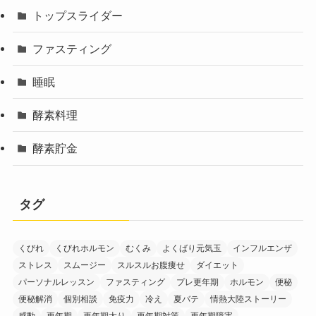
トップスライダー
ファスティング
睡眠
酵素料理
酵素貯金
タグ
くびれ
くびれホルモン
むくみ
よくばり元気玉
インフルエンザ
ストレス
スムージー
スルスルお腹痩せ
ダイエット
パーソナルレッスン
ファスティング
プレ更年期
ホルモン
便秘
便秘解消
個別相談
免疫力
冷え
夏バテ
情熱大陸ストーリー
感動
更年期
更年期太り
更年期対策
更年期障害