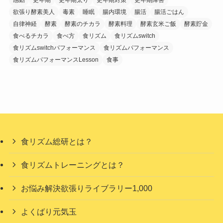
欲張り酵素美人
毒素
睡眠
腸内環境
腸活
腸活ごはん
自律神経
酵素
酵素のチカラ
酵素料理
酵素玄米ご飯
酵素貯金
食べるチカラ
食べ方
食リズム
食リズムswitch
食リズムswitchパフォーマンス
食リズムパフォーマンス
食リズムパフォーマンスLesson
食事
食リズム総研とは？
食リズムトレーニングとは？
お悩み解決欲張りライブラリー1,000
よくばり元気玉