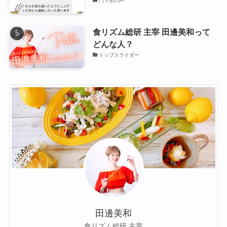
門下生の声
食リズム総研 主宰 田邊美和って
どんな人？
トップスライダー
田邊美和
食リズム総研 主宰