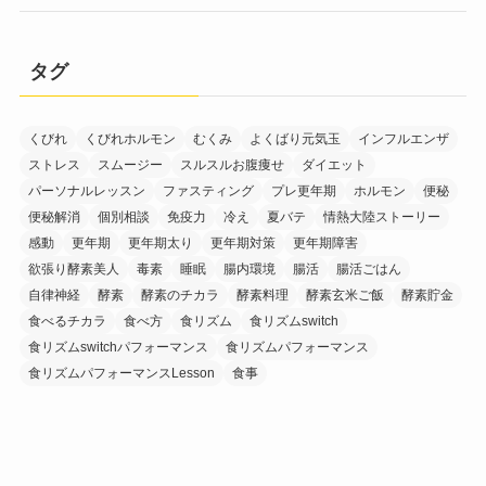
タグ
くびれ
くびれホルモン
むくみ
よくばり元気玉
インフルエンザ
ストレス
スムージー
スルスルお腹痩せ
ダイエット
パーソナルレッスン
ファスティング
プレ更年期
ホルモン
便秘
便秘解消
個別相談
免疫力
冷え
夏バテ
情熱大陸ストーリー
感動
更年期
更年期太り
更年期対策
更年期障害
欲張り酵素美人
毒素
睡眠
腸内環境
腸活
腸活ごはん
自律神経
酵素
酵素のチカラ
酵素料理
酵素玄米ご飯
酵素貯金
食べるチカラ
食べ方
食リズム
食リズムswitch
食リズムswitchパフォーマンス
食リズムパフォーマンス
食リズムパフォーマンスLesson
食事