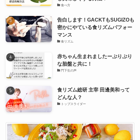
食べ方
告白します！GACKTもSUGIZOも
密かにやている食リズムパフォー
マンス
食リズム
赤ちゃん生まれましたーぷりぷり
な胎盤と共に！
門下生の声
食リズム総研 主宰 田邊美和って
どんな人？
トップスライダー