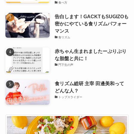
食べ方
告白します！GACKTもSUGIZOも
密かにやている食リズムパフォー
マンス
食リズム
赤ちゃん生まれましたーぷりぷり
な胎盤と共に！
門下生の声
食リズム総研 主宰 田邊美和って
どんな人？
トップスライダー