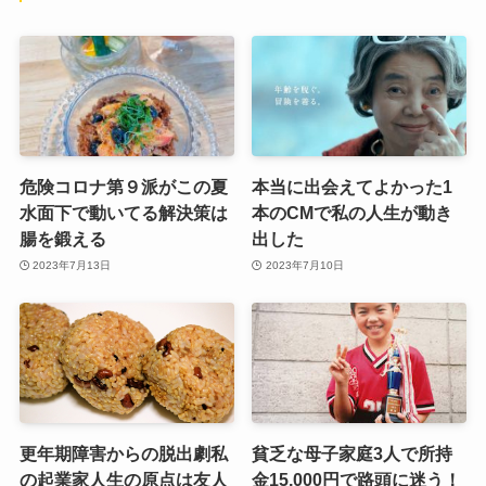
危険コロナ第９派がこの夏
本当に出会えてよかった1
水面下で動いてる解決策は
本のCMで私の人生が動き
腸を鍛える
出した
2023年7月13日
2023年7月10日
更年期障害からの脱出劇私
貧乏な母子家庭3人で所持
の起業家人生の原点は友人
金15,000円で路頭に迷う！