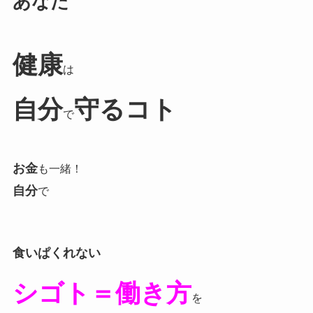
あなた
健康
は
自分
守るコト
で
お金
も一緒！
自分
で
食いぱくれない
シゴト＝働き方
を