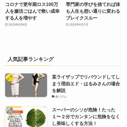
コロナで更年期ロス100万
専門家の学びを捨てれば体
人を腸活ごはんで救い成幸
も人生も想い通りに変わる
する人を増やす
ブレイクスルー
2023年6月8日
2023年6月7日
人気記事ランキング
某ライザップでリバウンドしてし
まう理由エド・はるみさんの場合
を解説
食リズム
スーパーのシソが危険！たった
１〜２分でカンタンに危険をなく
し美味しくする方法！