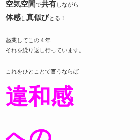
空気空間
共有
で
しながら
体感
真似び
し
とる！
起業してこの４年
それを繰り返し行っています。
これをひとことで言うならば
違和感
への