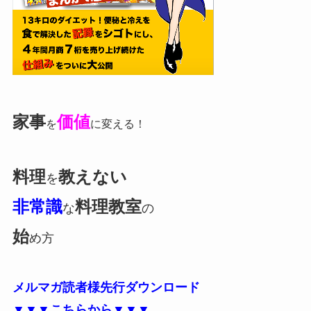
家事
価値
を
に変える！
料理
教えない
を
非常識
料理教室
な
の
始
め方
メルマガ読者様先行ダウンロード
▼▼▼こちらから▼▼▼