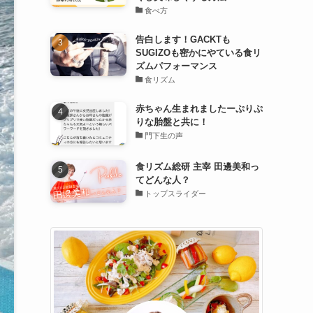
食べ方
告白します！GACKTも
SUGIZOも密かにやている食リ
ズムパフォーマンス
食リズム
赤ちゃん生まれましたーぷりぷ
りな胎盤と共に！
門下生の声
食リズム総研 主宰 田邊美和っ
てどんな人？
トップスライダー