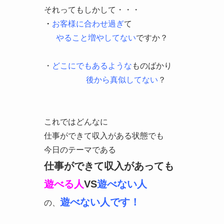
それってもしかして・・・
・
お客様に合わせ過ぎ
て
やること増やしてない
ですか？
・
どこにでもあるような
ものばかり
後から真似してない
？
これではどんなに
仕事ができて収入がある状態でも
今日のテーマである
仕事ができて収入があっても
遊べる人
VS
遊べない人
遊べない人です！
の、