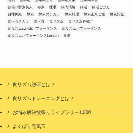
欲張り酵素美人
毒素
睡眠
腸内環境
腸活
腸活ごはん
自律神経
酵素
酵素のチカラ
酵素料理
酵素玄米ご飯
酵素貯金
食べるチカラ
食べ方
食リズム
食リズムswitch
食リズムswitchパフォーマンス
食リズムパフォーマンス
食リズムパフォーマンスLesson
食事
食リズム総研とは？
食リズムトレーニングとは？
お悩み解決欲張りライブラリー1,000
よくばり元気玉