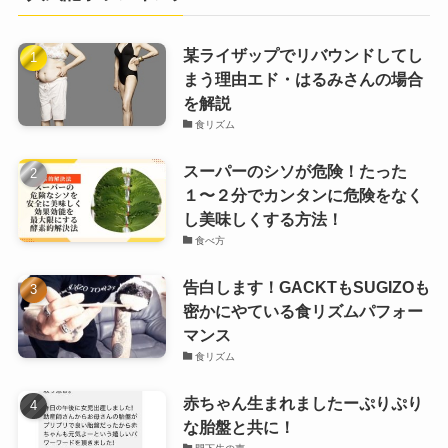
某ライザップでリバウンドしてし
まう理由エド・はるみさんの場合
を解説
食リズム
スーパーのシソが危険！たった
１〜２分でカンタンに危険をなく
し美味しくする方法！
食べ方
告白します！GACKTもSUGIZOも
密かにやている食リズムパフォー
マンス
食リズム
赤ちゃん生まれましたーぷりぷり
な胎盤と共に！