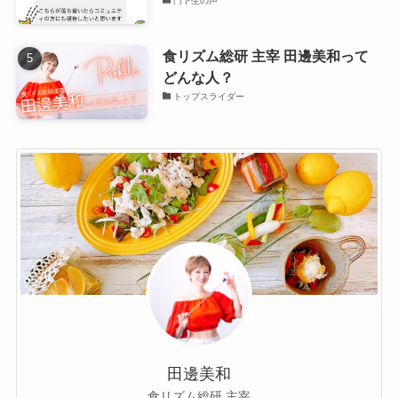
門下生の声
食リズム総研 主宰 田邊美和って
どんな人？
トップスライダー
田邊美和
食リズム総研 主宰