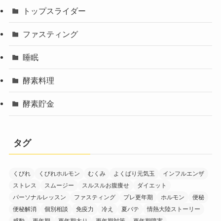
トップスライダー
ファスティング
睡眠
酵素料理
酵素貯金
タグ
くびれ
くびれホルモン
むくみ
よくばり元気玉
インフルエンザ
ストレス
スムージー
スルスルお腹痩せ
ダイエット
パーソナルレッスン
ファスティング
プレ更年期
ホルモン
便秘
便秘解消
個別相談
免疫力
冷え
夏バテ
情熱大陸ストーリー
感動
更年期
更年期太り
更年期対策
更年期障害