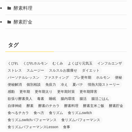
酵素料理
酵素貯金
タグ
くびれ
くびれホルモン
むくみ
よくばり元気玉
インフルエンザ
ストレス
スムージー
スルスルお腹痩せ
ダイエット
パーソナルレッスン
ファスティング
プレ更年期
ホルモン
便秘
便秘解消
個別相談
免疫力
冷え
夏バテ
情熱大陸ストーリー
感動
更年期
更年期太り
更年期対策
更年期障害
欲張り酵素美人
毒素
睡眠
腸内環境
腸活
腸活ごはん
自律神経
酵素
酵素のチカラ
酵素料理
酵素玄米ご飯
酵素貯金
食べるチカラ
食べ方
食リズム
食リズムswitch
食リズムswitchパフォーマンス
食リズムパフォーマンス
食リズムパフォーマンスLesson
食事