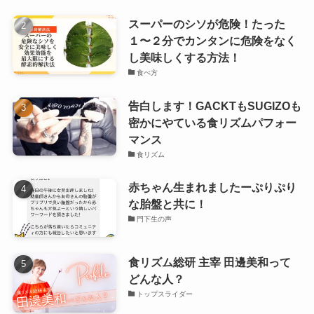
スーパーのシソが危険！たった
１〜２分でカンタンに危険をなく
し美味しくする方法！
食べ方
告白します！GACKTもSUGIZOも
密かにやている食リズムパフォー
マンス
食リズム
赤ちゃん生まれましたーぷりぷり
な胎盤と共に！
門下生の声
食リズム総研 主宰 田邊美和って
どんな人？
トップスライダー