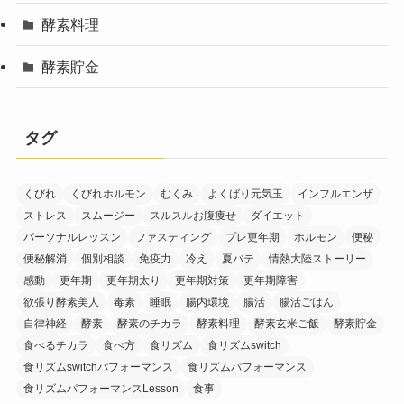
酵素料理
酵素貯金
タグ
くびれ
くびれホルモン
むくみ
よくばり元気玉
インフルエンザ
ストレス
スムージー
スルスルお腹痩せ
ダイエット
パーソナルレッスン
ファスティング
プレ更年期
ホルモン
便秘
便秘解消
個別相談
免疫力
冷え
夏バテ
情熱大陸ストーリー
感動
更年期
更年期太り
更年期対策
更年期障害
欲張り酵素美人
毒素
睡眠
腸内環境
腸活
腸活ごはん
自律神経
酵素
酵素のチカラ
酵素料理
酵素玄米ご飯
酵素貯金
食べるチカラ
食べ方
食リズム
食リズムswitch
食リズムswitchパフォーマンス
食リズムパフォーマンス
食リズムパフォーマンスLesson
食事