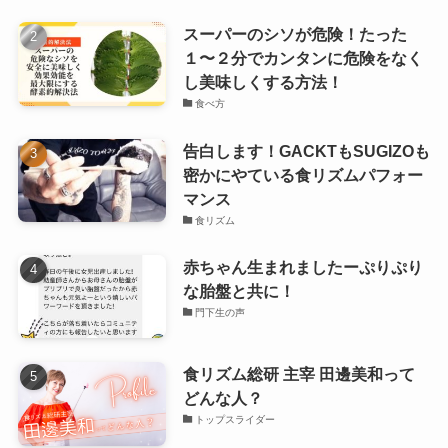
スーパーのシソが危険！たった
１〜２分でカンタンに危険をなく
し美味しくする方法！
食べ方
告白します！GACKTもSUGIZOも
密かにやている食リズムパフォー
マンス
食リズム
赤ちゃん生まれましたーぷりぷり
な胎盤と共に！
門下生の声
食リズム総研 主宰 田邊美和って
どんな人？
トップスライダー