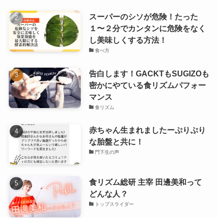
スーパーのシソが危険！たった
１〜２分でカンタンに危険をなく
し美味しくする方法！
食べ方
告白します！GACKTもSUGIZOも
密かにやている食リズムパフォー
マンス
食リズム
赤ちゃん生まれましたーぷりぷり
な胎盤と共に！
門下生の声
食リズム総研 主宰 田邊美和って
どんな人？
トップスライダー