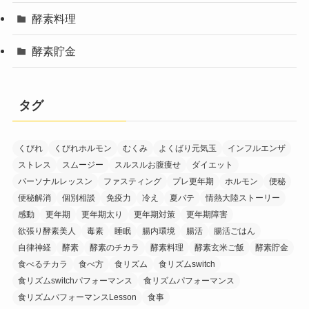
酵素料理
酵素貯金
タグ
くびれ
くびれホルモン
むくみ
よくばり元気玉
インフルエンザ
ストレス
スムージー
スルスルお腹痩せ
ダイエット
パーソナルレッスン
ファスティング
プレ更年期
ホルモン
便秘
便秘解消
個別相談
免疫力
冷え
夏バテ
情熱大陸ストーリー
感動
更年期
更年期太り
更年期対策
更年期障害
欲張り酵素美人
毒素
睡眠
腸内環境
腸活
腸活ごはん
自律神経
酵素
酵素のチカラ
酵素料理
酵素玄米ご飯
酵素貯金
食べるチカラ
食べ方
食リズム
食リズムswitch
食リズムswitchパフォーマンス
食リズムパフォーマンス
食リズムパフォーマンスLesson
食事