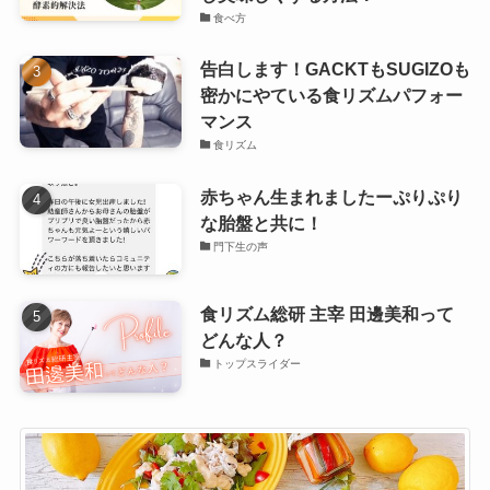
食べ方
告白します！GACKTもSUGIZOも
密かにやている食リズムパフォー
マンス
食リズム
赤ちゃん生まれましたーぷりぷり
な胎盤と共に！
門下生の声
食リズム総研 主宰 田邊美和って
どんな人？
トップスライダー