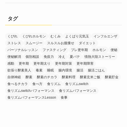
タグ
くびれ
くびれホルモン
むくみ
よくばり元気玉
インフルエンザ
ストレス
スムージー
スルスルお腹痩せ
ダイエット
パーソナルレッスン
ファスティング
プレ更年期
ホルモン
便秘
便秘解消
個別相談
免疫力
冷え
夏バテ
情熱大陸ストーリー
感動
更年期
更年期太り
更年期対策
更年期障害
欲張り酵素美人
毒素
睡眠
腸内環境
腸活
腸活ごはん
自律神経
酵素
酵素のチカラ
酵素料理
酵素玄米ご飯
酵素貯金
食べるチカラ
食べ方
食リズム
食リズムswitch
食リズムswitchパフォーマンス
食リズムパフォーマンス
食リズムパフォーマンスLesson
食事