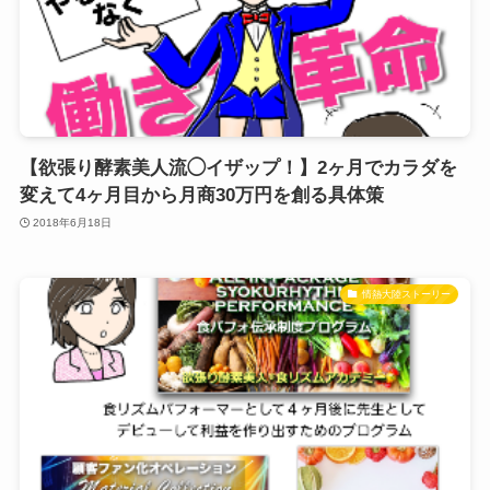
【欲張り酵素美人流◯イザップ！】2ヶ月でカラダを
変えて4ヶ月目から月商30万円を創る具体策
2018年6月18日
情熱大陸ストーリー