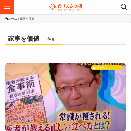
ホーム
家事を価値
家事を価値
– tag –
情熱大陸ストーリー