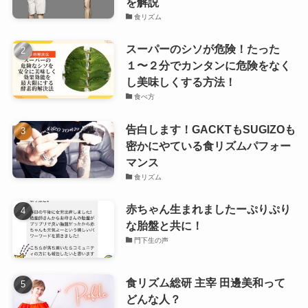
を解説
食リズム
スーパーのシソが危険！たった
１〜２分でカンタンに危険をなく
し美味しくする方法！
食べ方
告白します！GACKTもSUGIZOも
密かにやている食リズムパフォー
マンス
食リズム
赤ちゃん生まれましたーぷりぷり
な胎盤と共に！
門下生の声
食リズム総研 主宰 田邊美和って
どんな人？