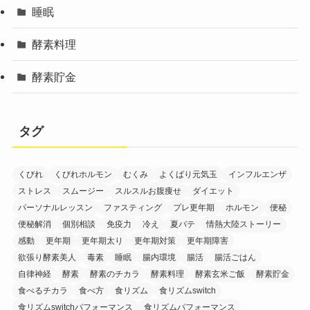
睡眠
酵素料理
酵素貯金
タグ
くびれ
くびれホルモン
むくみ
よくばり元気玉
インフルエンザ
ストレス
スムージー
スルスルお腹痩せ
ダイエット
パーソナルレッスン
ファスティング
プレ更年期
ホルモン
便秘
便秘解消
個別相談
免疫力
冷え
夏バテ
情熱大陸ストーリー
感動
更年期
更年期太り
更年期対策
更年期障害
欲張り酵素美人
毒素
睡眠
腸内環境
腸活
腸活ごはん
自律神経
酵素
酵素のチカラ
酵素料理
酵素玄米ご飯
酵素貯金
食べるチカラ
食べ方
食リズム
食リズムswitch
食リズムswitchパフォーマンス
食リズムパフォーマンス