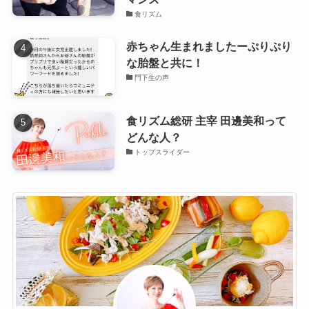
食リズム
赤ちゃん生まれましたーぷりぷり
な胎盤と共に！
門下生の声
食リズム総研 主宰 田邊美和って
どんな人？
トップスライダー