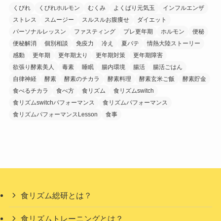
くびれ
くびれホルモン
むくみ
よくばり元気玉
インフルエンザ
ストレス
スムージー
スルスルお腹痩せ
ダイエット
パーソナルレッスン
ファスティング
プレ更年期
ホルモン
便秘
便秘解消
個別相談
免疫力
冷え
夏バテ
情熱大陸ストーリー
感動
更年期
更年期太り
更年期対策
更年期障害
欲張り酵素美人
毒素
睡眠
腸内環境
腸活
腸活ごはん
自律神経
酵素
酵素のチカラ
酵素料理
酵素玄米ご飯
酵素貯金
食べるチカラ
食べ方
食リズム
食リズムswitch
食リズムswitchパフォーマンス
食リズムパフォーマンス
食リズムパフォーマンスLesson
食事
食リズム総研とは？
食リズムトレーニングとは？