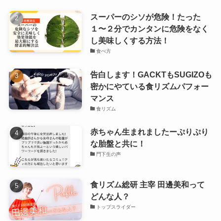
スーパーのシソが危険！たった
１〜２分でカンタンに危険をなく
し美味しくする方法！
食べ方
告白します！GACKTもSUGIZOも
密かにやている食リズムパフォー
マンス
食リズム
赤ちゃん生まれましたーぷりぷり
な胎盤と共に！
門下生の声
食リズム総研 主宰 田邊美和って
どんな人？
トップスライダー