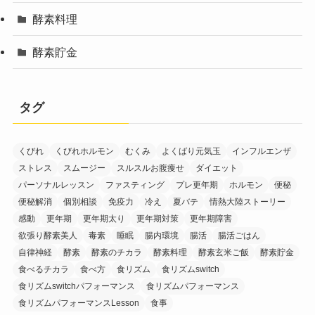
酵素料理
酵素貯金
タグ
くびれ
くびれホルモン
むくみ
よくばり元気玉
インフルエンザ
ストレス
スムージー
スルスルお腹痩せ
ダイエット
パーソナルレッスン
ファスティング
プレ更年期
ホルモン
便秘
便秘解消
個別相談
免疫力
冷え
夏バテ
情熱大陸ストーリー
感動
更年期
更年期太り
更年期対策
更年期障害
欲張り酵素美人
毒素
睡眠
腸内環境
腸活
腸活ごはん
自律神経
酵素
酵素のチカラ
酵素料理
酵素玄米ご飯
酵素貯金
食べるチカラ
食べ方
食リズム
食リズムswitch
食リズムswitchパフォーマンス
食リズムパフォーマンス
食リズムパフォーマンスLesson
食事