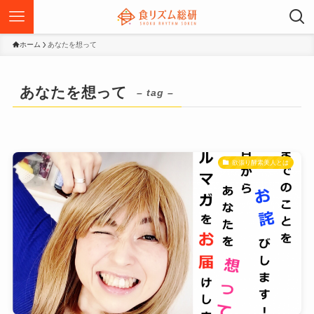
ホーム
あなたを想って
あなたを想って
– tag –
欲張り酵素美人とは