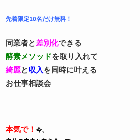
先着限定10名だけ無料！
同業者と
差別化
できる
酵素メソッド
を取り入れて
綺麗
と
収入
を同時に叶える
お仕事相談会
本気で！
今、