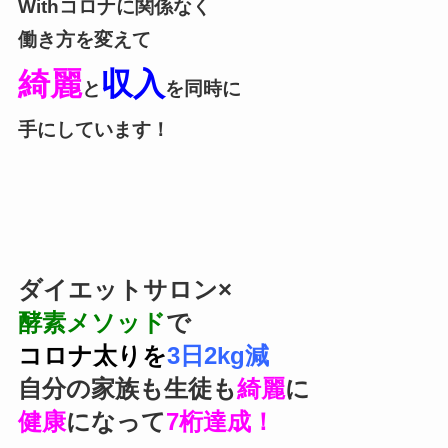
Withコロナに関係なく
働き方を変えて
綺麗
収入
と
を同時に
手にしてい
ます！
ダイエットサロン×
酵素メソッド
で
コロナ太りを
3日2kg減
自分の家族も生徒も
綺麗
に
健康
になって
7桁達成！