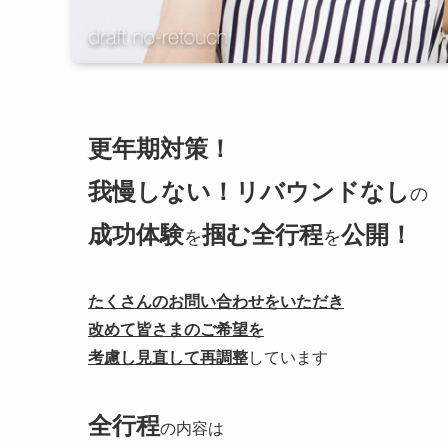
更年期対策！
我慢しない！リバウンドなし
の
成功体験
掴む全行程
公開！
を
を
たくさんのお問い合わせをいただき
改めて皆さまのご希望を
考慮し
見直して再調整
しています
全行程
の内容は