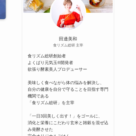
田邊美和
食リズム総研 主宰
食リズム総研創始者
よくばり元気玉®開発者
欲張り酵素美人プロデューサー
美味しく食べながら体の悩みを解決し、
自分の健康を自分で守ることを目指す専門
機関である
「食リズム総研」を主宰
「一日3回美しく出す！」をゴールに、
消化と栄養にこだわり玄米と雑穀を混ぜ込
み発酵させた
完全オリジナルごはん