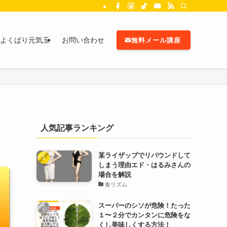
よくばり元気玉
お問い合わせ
無料メール講座
人気記事ランキング
某ライザップでリバウンドして
しまう理由エド・はるみさんの
場合を解説
食リズム
スーパーのシソが危険！たった
１〜２分でカンタンに危険をな
くし美味しくする方法！