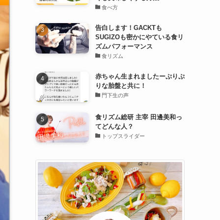
食べ方
告白します！GACKTも
SUGIZOも密かにやている食リ
ズムパフォーマンス
食リズム
赤ちゃん生まれましたーぷりぷ
りな胎盤と共に！
門下生の声
食リズム総研 主宰 田邊美和っ
てどんな人？
トップスライダー